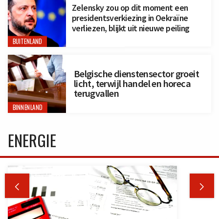
Zelensky zou op dit moment een
presidentsverkiezing in Oekraïne
verliezen, blijkt uit nieuwe peiling
BUITENLAND
Belgische dienstensector groeit
licht, terwijl handel en horeca
terugvallen
BINNENLAND
ENERGIE

