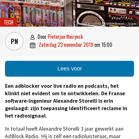
TECH
Een collectie boomboxen – Isopix
door
Pieterjan Neirynck

PN
zaterdag 23 november 2019
om
15:00

Lees voor
Een adblocker voor live radio en podcasts, het
klinkt niet evident om te ontwikkelen. De Franse
software-ingenieur Alexandre Storelli is erin
geslaagd: zijn toepassing identificeert reclame in
het radiosignaal.
In totaal heeft Alexandre Storelli 3 jaar gewerkt aan
AdBlock Radio. Hij is zelf een radioluisteraar, maar