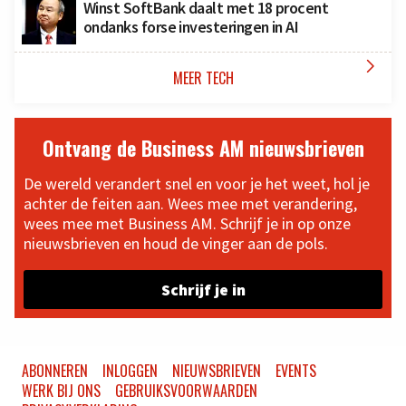
Winst SoftBank daalt met 18 procent
ondanks forse investeringen in AI

MEER TECH
Ontvang de Business AM nieuwsbrieven
De wereld verandert snel en voor je het weet, hol je
achter de feiten aan. Wees mee met verandering,
wees mee met Business AM. Schrijf je in op onze
nieuwsbrieven en houd de vinger aan de pols.
Schrijf je in
ABONNEREN
INLOGGEN
NIEUWSBRIEVEN
EVENTS
WERK BIJ ONS
GEBRUIKSVOORWAARDEN