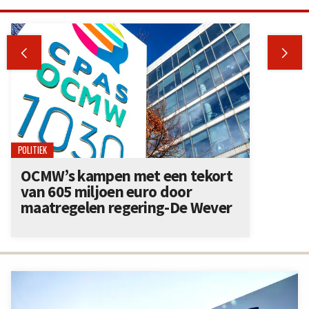


POLITIEK
OCMW’s kampen met een tekort
van 605 miljoen euro door
maatregelen regering-De Wever