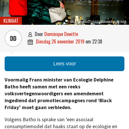
KLIMAAT
SALMOIRAGO FOTOGRAMMA/AGF/SIPA
door
Dominique Dewitte

DD
dinsdag 26 november 2019
om
22:38

Lees voor
Voormalig Frans minister van Ecologie Delphine
Batho heeft samen met een reeks
volksvertegenwoordigers een amendement
ingediend dat promotiecampagnes rond ‘Black
Friday’ moet gaan verbieden.
Volgens Batho is sprake van ‘een asociaal
consumptiemodel dat haaks staat op de ecologie en