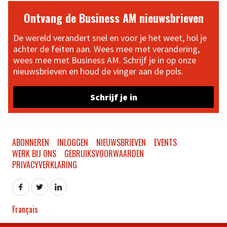
Ontvang de Business AM nieuwsbrieven
De wereld verandert snel en voor je het weet, hol je
achter de feiten aan. Wees mee met verandering,
wees mee met Business AM. Schrijf je in op onze
nieuwsbrieven en houd de vinger aan de pols.
Schrijf je in
ABONNEREN
INLOGGEN
NIEUWSBRIEVEN
EVENTS
WERK BIJ ONS
GEBRUIKSVOORWAARDEN
PRIVACYVERKLARING
Français