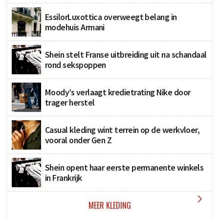
EssilorLuxottica overweegt belang in
modehuis Armani
Shein stelt Franse uitbreiding uit na schandaal
rond sekspoppen
Moody’s verlaagt kredietrating Nike door
trager herstel
Casual kleding wint terrein op de werkvloer,
vooral onder Gen Z
Shein opent haar eerste permanente winkels
in Frankrijk

MEER KLEDING