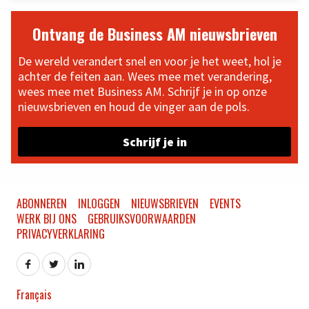
Ontvang de Business AM nieuwsbrieven
De wereld verandert snel en voor je het weet, hol je
achter de feiten aan. Wees mee met verandering,
wees mee met Business AM. Schrijf je in op onze
nieuwsbrieven en houd de vinger aan de pols.
Schrijf je in
ABONNEREN
INLOGGEN
NIEUWSBRIEVEN
EVENTS
WERK BIJ ONS
GEBRUIKSVOORWAARDEN
PRIVACYVERKLARING
Français