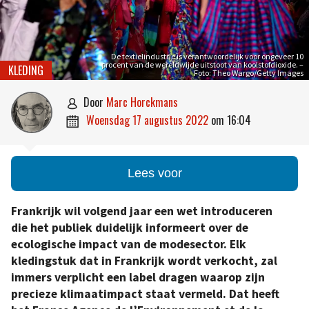
De textielindustrie is verantwoordelijk voor ongeveer 10
procent van de wereldwijde uitstoot van koolstofdioxide. –
KLEDING
Foto: Theo Wargo/Getty Images
door
Marc Horckmans

woensdag 17 augustus 2022
om
16:04

Lees voor
Frankrijk wil volgend jaar een wet introduceren
die het publiek duidelijk informeert over de
ecologische impact van de modesector. Elk
kledingstuk dat in Frankrijk wordt verkocht, zal
immers verplicht een label dragen waarop zijn
precieze klimaatimpact staat vermeld. Dat heeft