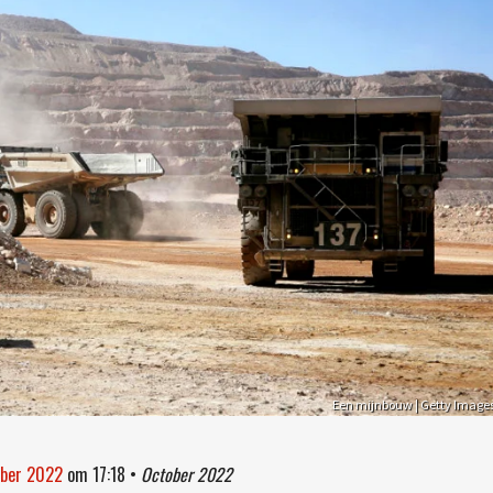
Een mijnbouw | Getty Image
ober 2022
om
17:18
•
October 2022