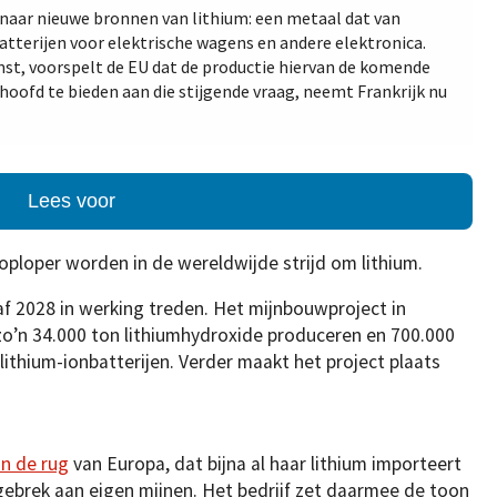
 naar nieuwe bronnen van lithium: een metaal dat van
 batterijen voor elektrische wagens en andere elektronica.
st, voorspelt de EU dat de productie hiervan de komende
 hoofd te bieden aan die stijgende vraag, neemt Frankrijk nu
Lees voor
oploper worden in de wereldwijde strijd om lithium.
af 2028 in werking treden. Het mijnbouwproject in
ks zo’n 34.000 ton lithiumhydroxide produceren en 700.000
lithium-ionbatterijen. Verder maakt het project plaats
in de rug
van Europa, dat bijna al haar lithium importeert
 gebrek aan eigen mijnen. Het bedrijf zet daarmee de toon