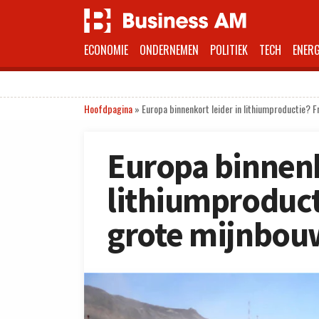
ECONOMIE
ONDERNEMEN
POLITIEK
TECH
ENERG
Hoofdpagina
»
Europa binnenkort leider in lithiumproductie? F
Europa binnenk
lithiumproduct
grote mijnbou