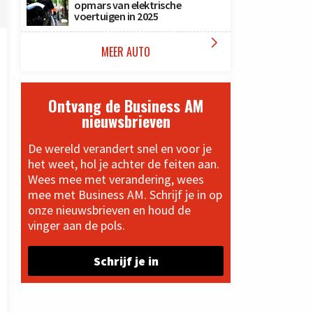
opmars van elektrische
voertuigen in 2025

MEER AUTO
Ontvang de Business AM
nieuwsbrieven
De wereld verandert snel en voor je
het weet, hol je achter de feiten aan.
Wees mee met verandering, wees
mee met Business AM. Schrijf je in op
onze nieuwsbrieven en houd de
vinger aan de pols.
Schrijf je in