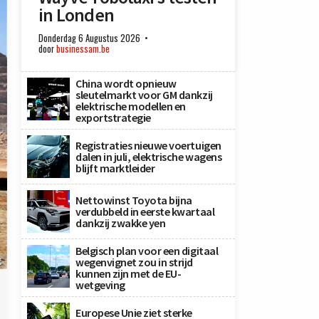
in Londen
Donderdag 6 Augustus 2026
door
businessam.be
China wordt opnieuw
sleutelmarkt voor GM dankzij
elektrische modellen en
exportstrategie
Registraties nieuwe voertuigen
dalen in juli, elektrische wagens
blijft marktleider
Nettowinst Toyota bijna
verdubbeld in eerste kwartaal
dankzij zwakke yen
Belgisch plan voor een digitaal
wegenvignet zou in strijd
s
kunnen zijn met de EU-
wetgeving
Europese Unie ziet sterke