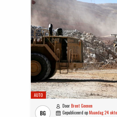
AUTO
door
Brent Geenen

BG
gepubliceerd op
maandag 24 okt
