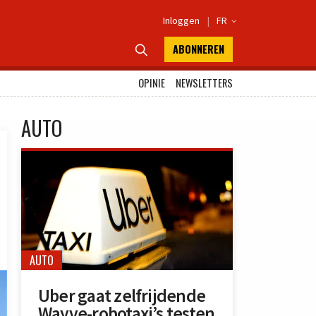
Inloggen
|
FR

ABONNEREN

OPINIE
NEWSLETTERS
AUTO
AUTO
Uber gaat zelfrijdende
Wayve-robotaxi’s testen