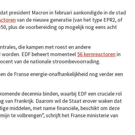
n dat president Macron in februari aankondigde in de stad
actoren
van de nieuwe generatie (van het type EPR2, of
050, plus de voorbereiding op mogelijk nog eens acht
trales, die kampen met roest en andere
rd worden. EDF beheert momenteel
56 kernreactoren
in
procent van de nationale stroombevoorrading.
n de Franse energie-onafhankelijkheid nog verder een
 komende decennia binden, waarbij EDF een cruciale rol
ing van Frankrijk. Daarom wil de Staat erover waken dat
ige middelen, met name financiële, beschikt om deze
ijn te volbrengen”, schrijft het Franse ministerie van