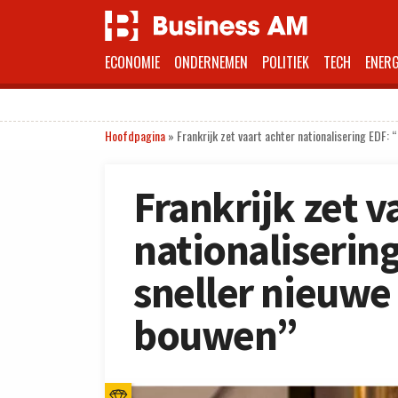
ECONOMIE
ONDERNEMEN
POLITIEK
TECH
ENERG
Hoofdpagina
»
Frankrijk zet vaart achter nationalisering EDF:
Frankrijk zet v
nationaliserin
sneller nieuwe
bouwen”