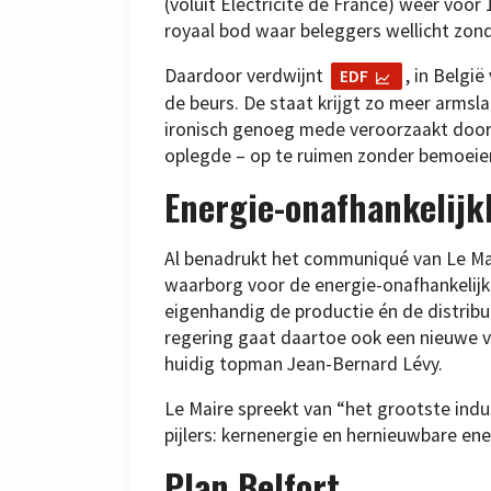
(voluit Electricité de France) weer voo
royaal bod waar beleggers wellicht zond
Daardoor verdwijnt
, in Belgi
EDF
de beurs. De staat krijgt zo meer armsla
ironisch genoeg mede veroorzaakt door h
oplegde – op te ruimen zonder bemoeie
Energie-onafhankelijk
Al benadrukt het communiqué van Le Mair
waarborg voor de energie-onafhankelijkh
eigenhandig de productie én de distribu
regering gaat daartoe ook een nieuwe 
huidig topman Jean-Bernard Lévy.
Le Maire spreekt van “het grootste indus
pijlers: kernenergie en hernieuwbare ene
Plan Belfort