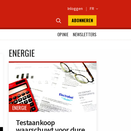
Inloggen
|
FR

ABONNEREN

OPINIE
NEWSLETTERS
ENERGIE
ENERGIE
Testaankoop
waarschuwt voor dure