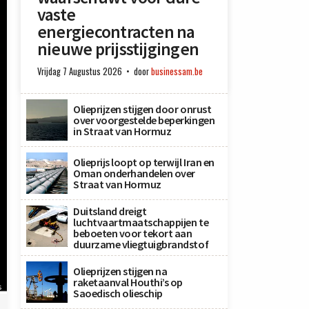
vaste
energiecontracten na
nieuwe prijsstijgingen
Vrijdag 7 Augustus 2026
door
businessam.be
Olieprijzen stijgen door onrust
over voorgestelde beperkingen
in Straat van Hormuz
Olieprijs loopt op terwijl Iran en
Oman onderhandelen over
Straat van Hormuz
Duitsland dreigt
luchtvaartmaatschappijen te
beboeten voor tekort aan
duurzame vliegtuigbrandstof
Olieprijzen stijgen na
raketaanval Houthi’s op
s
Saoedisch olieschip