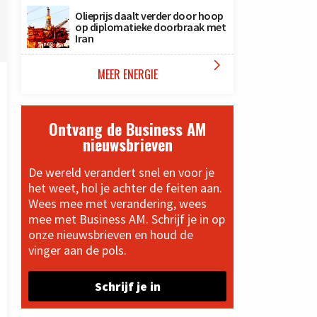
Olieprijs daalt verder door hoop
op diplomatieke doorbraak met
Iran

MEER ENERGIE
Ontvang de Business AM
nieuwsbrieven
De wereld verandert snel en voor je
het weet, hol je achter de feiten aan.
Wees mee met verandering, wees
mee met Business AM. Schrijf je in op
onze nieuwsbrieven en houd de
vinger aan de pols.
Schrijf je in