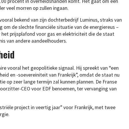
r 100 procent in overheidshanden komt. Het gaat om een
er veel morren op zullen ingaan.
ë vooral bekend van zijn dochterbedrijf Luminus, straks van
g om de slechte financiële situatie van de energiereus –
et prijsplafond voor gas en elektriciteit die de staat
nis van andere aandeelhouders.
heid
e vooral het geopolitieke signaal. Hij spreekt van “een
eid en -soevereiniteit van Frankrijk”, omdat de staat nu
tie op zeer lange termijn zal kunnen plannen. De Franse
voorzitter-CEO voor EDF benoemen, ter vervanging van
triële project in veertig jaar” voor Frankrijk, met twee
rgie.