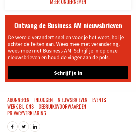
MEER ONDERNEMEN
Ontvang de Business AM nieuwsbrieven
De wereld verandert snel en voor je het weet, hol je
achter de feiten aan. Wees mee met verandering,
wees mee met Business AM. Schrijf je in op onze
nieuwsbrieven en houd de vinger aan de pols.
Schrijf je in
ABONNEREN
INLOGGEN
NIEUWSBRIEVEN
EVENTS
WERK BIJ ONS
GEBRUIKSVOORWAARDEN
PRIVACYVERKLARING