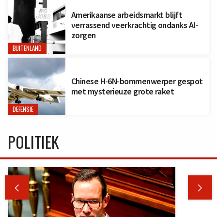
Amerikaanse arbeidsmarkt blijft
verrassend veerkrachtig ondanks AI-
zorgen
BUITENLAND
Chinese H-6N-bommenwerper gespot
met mysterieuze grote raket
DEFENSIE
POLITIEK

