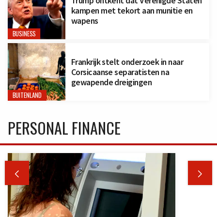
Trump ontkent dat Verenigde Staten
kampen met tekort aan munitie en
wapens
BUSINESS
Frankrijk stelt onderzoek in naar
Corsicaanse separatisten na
gewapende dreigingen
BUITENLAND
PERSONAL FINANCE

