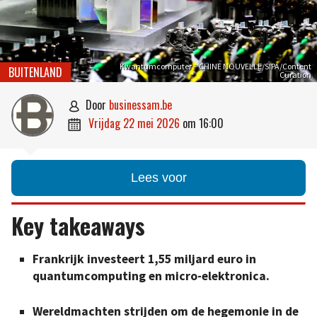
Kwantumcomputer – CHINE NOUVELLE/SIPA/Content
BUITENLAND
Curation
door
businessam.be

vrijdag 22 mei 2026
om
16:00

Lees voor
Key takeaways
Frankrijk investeert 1,55 miljard euro in
quantumcomputing en micro-elektronica.
Wereldmachten strijden om de hegemonie in de