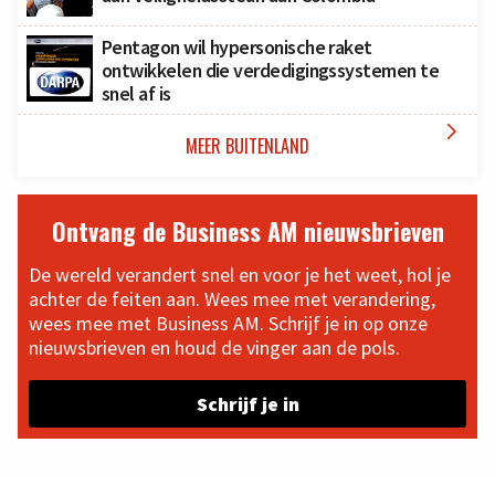
Pentagon wil hypersonische raket
ontwikkelen die verdedigingssystemen te
snel af is

MEER BUITENLAND
Ontvang de Business AM nieuwsbrieven
De wereld verandert snel en voor je het weet, hol je
achter de feiten aan. Wees mee met verandering,
wees mee met Business AM. Schrijf je in op onze
nieuwsbrieven en houd de vinger aan de pols.
Schrijf je in