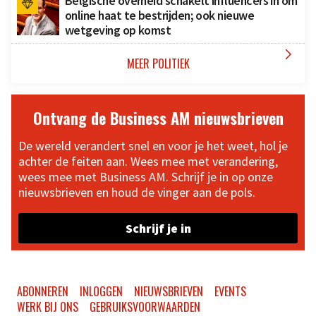
Belgische overheid schakelt influencers in om
online haat te bestrijden; ook nieuwe
wetgeving op komst

MEER POLITIEK
Ontvang de Business AM nieuwsbrieven
De wereld verandert snel en voor je het weet, hol je
achter de feiten aan. Wees mee met verandering,
wees mee met Business AM. Schrijf je in op onze
nieuwsbrieven en houd de vinger aan de pols.
Schrijf je in
ABONNEREN
INLOGGEN
NIEUWSBRIEVEN
EVENTS
WERK BIJ ONS
GEBRUIKSVOORWAARDEN