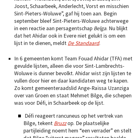
Joost, Schaarbeek, Anderlecht, Vorst en misschien
Sint-Pieters-Woluwe”, gaf hij toen aan. Begin
september bleef Sint-Pieters-Woluwe achterwege
in een reactie aan persagentschap
Belga
. Nu blijkt
dat het Ahidar ook in Evere niet gelukt is om een
lijst in te dienen, meldt
De Standaard
.
In 6 gemeenten komt Team Fouad Ahidar (TFA) met
gevulde lijsten, alleen die voor Sint-Lambrechts-
Woluwe is dunner bevolkt. Ahidar wist zijn lijsten te
vullen door hier en daar kandidaten weg te kapen.
Zo komt gemeenteraadslid Ange-Raïssa Uzanziga
over van Groen en staat Mehmet Bilge, die schepen
was voor Défi, in Schaarbeek op de lijst.
Défi reageert rancuneus op het vertrek van
Bilge, tekent
Bruzz
op. De plaatselijke
partijleiding noemt hem “een verrader” en stelt
dat Bilge “uiterst magere” resultaten haalde