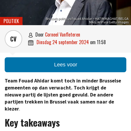
Brussels politicus Fouad Ahidar – HATIM KAGHAT/BELGA
POLITIEK
MAG/AFP via Getty Images
door
Corneel Vanfleteren

CV
dinsdag 24 september 2024
om
11:58

Lees voor
Team Fouad Ahidar komt toch in minder Brusselse
gemeenten op dan verwacht. Toch krijgt de
nieuwe partij de lijsten goed gevuld. De andere
partijen trekken in Brussel vaak samen naar de
kiezer
.
Key takeaways