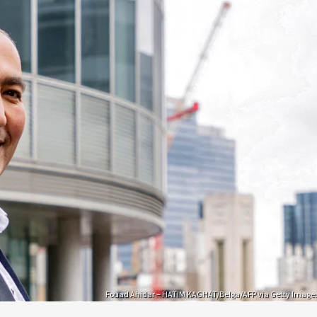
Fouad Ahidar – HATIM KAGHAT/Belga/AFP via Getty Image