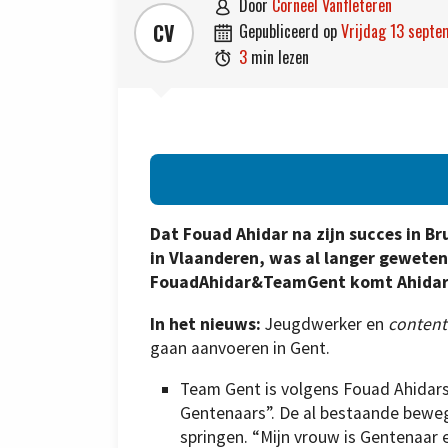
door
Corneel Vanfleteren

CV
gepubliceerd op
vrijdag 13 sept

3
min lezen

Dat Fouad Ahidar na zijn succes in Br
in Vlaanderen, was al langer geweten
FouadAhidar&TeamGent komt Ahidar naa
In het nieuws:
Jeugdwerker en
content
gaan aanvoeren in Gent.
Team Gent is volgens Fouad Ahidar
Gentenaars”. De al bestaande bewe
springen. “Mijn vrouw is Gentenaar e