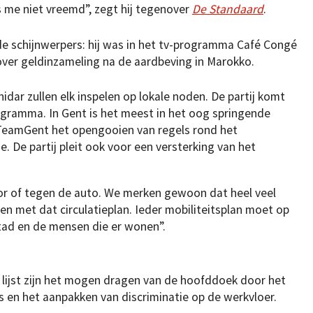
is me niet vreemd”, zegt hij tegenover
De Standaard
.
 de schijnwerpers: hij was in het tv-programma Café Congé
 over geldinzameling na de aardbeving in Marokko.
hidar zullen elk inspelen op lokale noden. De partij komt
gramma. In Gent is het meest in het oog springende
amGent het opengooien van regels rond het
e. De partij pleit ook voor een versterking van het
voor of tegen de auto. We merken gewoon dat heel veel
 met dat circulatieplan. Ieder mobiliteitsplan moet op
tad en de mensen die er wonen”.
 lijst zijn het mogen dragen van de hoofddoek door het
s en het aanpakken van discriminatie op de werkvloer.