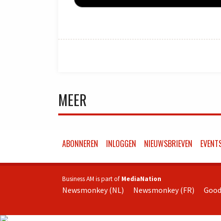
MEER
ABONNEREN
INLOGGEN
NIEUWSBRIEVEN
EVENT
Business AM is part of
MediaNation
Newsmonkey (NL)
Newsmonkey (FR)
Good