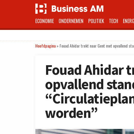
ECONOMIE
ONDERNEMEN
POLITIEK
TECH
ENERG
Hoofdpagina
»
Fouad Ahidar trekt naar Gent met opvallend st
Fouad Ahidar t
opvallend stan
“Circulatiepl
worden”