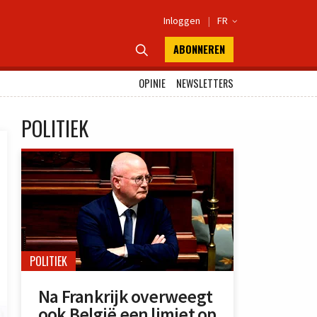
Inloggen
|
FR

ABONNEREN

OPINIE
NEWSLETTERS
POLITIEK
POLITIEK
Na Frankrijk overweegt
ook België een limiet op