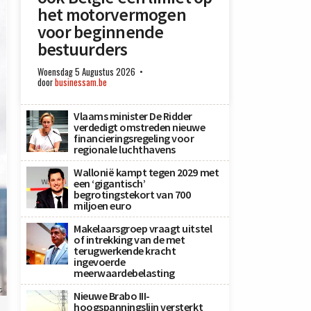
het motorvermogen
voor beginnende
bestuurders
Woensdag 5 Augustus 2026
door
businessam.be
Vlaams minister De Ridder
verdedigt omstreden nieuwe
financieringsregeling voor
regionale luchthavens
Wallonië kampt tegen 2029 met
een ‘gigantisch’
begrotingstekort van 700
miljoen euro
Makelaarsgroep vraagt uitstel
of intrekking van de met
terugwerkende kracht
ingevoerde
meerwaardebelasting
s
Nieuwe Brabo III-
hoogspanningslijn versterkt