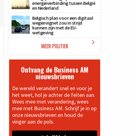
energieverbinding tussen België
en Nederland
Belgisch plan voor een digitaal
wegenvignet zou in strijd
kunnen zijn met de EU-
wetgeving

MEER POLITIEK
Ontvang de Business AM
nieuwsbrieven
De wereld verandert snel en voor je
het weet, hol je achter de feiten aan.
Wees mee met verandering, wees
mee met Business AM. Schrijf je in op
onze nieuwsbrieven en houd de
vinger aan de pols.