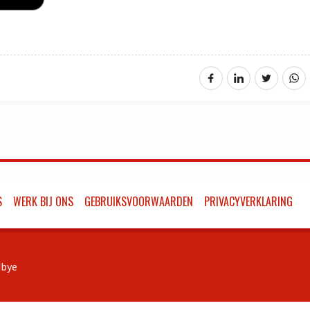
S
WERK BIJ ONS
GEBRUIKSVOORWAARDEN
PRIVACYVERKLARING
bye