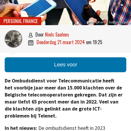
PERSONAL FINANCE
Smartphone – Getty Images
door
Niels Saelens

donderdag 21 maart 2024
om
19:25

Lees voor
De Ombudsdienst voor Telecommunicatie heeft
het voorbije jaar meer dan 15.000 klachten over de
Belgische telecomoperatoren gekregen. Dat zijn er
maar liefst 65 procent meer dan in 2022. Veel van
die klachten zijn gelinkt aan de grote ICT-
problemen bij Telenet.
In het nieuws:
De ombudsdienst heeft in 2023