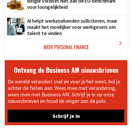
België voldoet niet aan de EU-benchmark
voor loongelijkheid
AI helpt werkzoekenden solliciteren, maar
maakt het moeilijker voor werkgevers om
talent te vinden

MEER PERSONAL FINANCE
Ontvang de Business AM nieuwsbrieven
De wereld verandert snel en voor je het weet, hol je
achter de feiten aan. Wees mee met verandering,
wees mee met Business AM. Schrijf je in op onze
nieuwsbrieven en houd de vinger aan de pols.
Schrijf je in