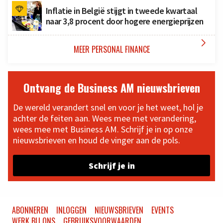
Inflatie in België stijgt in tweede kwartaal
naar 3,8 procent door hogere energieprijzen

MEER PERSONAL FINANCE
Ontvang de Business AM nieuwsbrieven
De wereld verandert snel en voor je het weet, hol je
achter de feiten aan. Wees mee met verandering,
wees mee met Business AM. Schrijf je in op onze
nieuwsbrieven en houd de vinger aan de pols.
Schrijf je in
ABONNEREN
INLOGGEN
NIEUWSBRIEVEN
EVENTS
WERK BIJ ONS
GEBRUIKSVOORWAARDEN