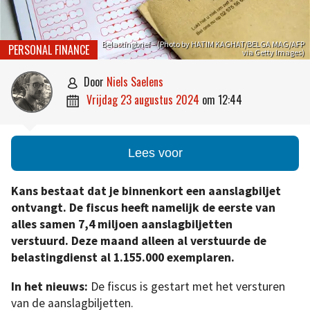
Belastingbrief – (Photo by HATIM KAGHAT/BELGA MAG/AFP
PERSONAL FINANCE
via Getty Images)
door
Niels Saelens

vrijdag 23 augustus 2024
om
12:44

Lees voor
Kans bestaat dat je binnenkort een aanslagbiljet
ontvangt. De fiscus heeft namelijk de eerste van
alles samen 7,4 miljoen aanslagbiljetten
verstuurd. Deze maand alleen al verstuurde de
belastingdienst al 1.155.000 exemplaren.
In het nieuws:
De fiscus is gestart met het versturen
van de aanslagbiljetten.