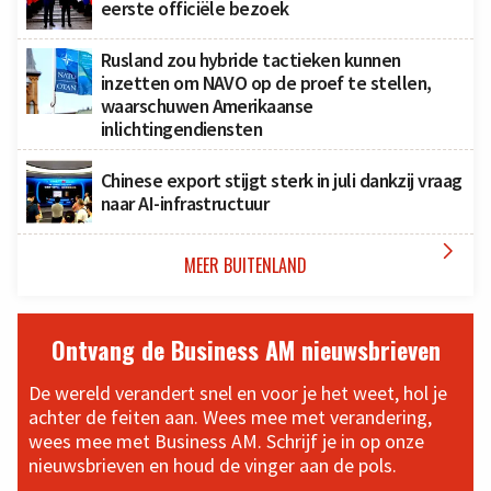
eerste officiële bezoek
Rusland zou hybride tactieken kunnen
inzetten om NAVO op de proef te stellen,
waarschuwen Amerikaanse
inlichtingendiensten
Chinese export stijgt sterk in juli dankzij vraag
naar AI-infrastructuur

MEER BUITENLAND
Ontvang de Business AM nieuwsbrieven
De wereld verandert snel en voor je het weet, hol je
achter de feiten aan. Wees mee met verandering,
wees mee met Business AM. Schrijf je in op onze
nieuwsbrieven en houd de vinger aan de pols.