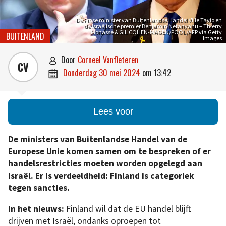
De Finse minister van Buitenlandse Handel Ville Tavio en
de Israëlische premier Benjamin Netanyahu – Thierry
Monasse & GIL COHEN-MAGEN/POOL/AFP via Getty
BUITENLAND
Images
door
Corneel Vanfleteren

CV
donderdag 30 mei 2024
om
13:42

Lees voor
De ministers van Buitenlandse Handel van de
Europese Unie komen samen om te bespreken of er
handelsrestricties moeten worden opgelegd aan
Israël. Er is verdeeldheid: Finland is categoriek
tegen sancties.
In het nieuws:
Finland wil dat de EU handel blijft
drijven met Israël, ondanks oproepen tot