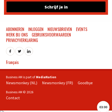
Schrijf je in
ABONNEREN
INLOGGEN
NIEUWSBRIEVEN
EVENTS
WERK BIJ ONS
GEBRUIKSVOORWAARDEN
PRIVACYVERKLARING
Français
Business AM is part of
MediaNation
Newsmonkey (NL)
Newsmonkey (FR)
Goodbye
Business AM © 2026
Contact
03:00