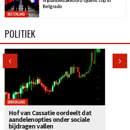
vrijhandelsakkoord tijdens top in
Belgrado
BUITENLAND
POLITIEK


BINNENLAND
Hof van Cassatie oordeelt dat
aandelenopties onder sociale
bijdragen vallen