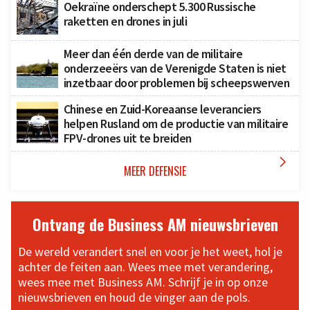
Oekraïne onderschept 5.300 Russische
raketten en drones in juli
Meer dan één derde van de militaire
onderzeeërs van de Verenigde Staten is niet
inzetbaar door problemen bij scheepswerven
Chinese en Zuid-Koreaanse leveranciers
helpen Rusland om de productie van militaire
FPV-drones uit te breiden

MEER DEFENSIE
Ontvang de Business AM nieuwsbrieven
De wereld verandert snel en voor je het weet, hol je
achter de feiten aan. Wees mee met verandering,
wees mee met Business AM. Schrijf je in op onze
nieuwsbrieven en houd de vinger aan de pols.