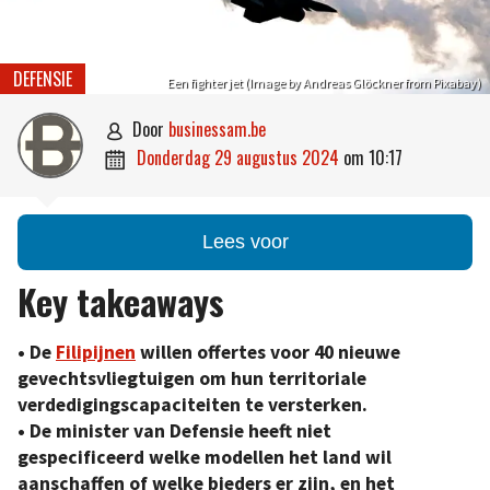
DEFENSIE
Een fighter jet (Image by Andreas Glöckner from Pixabay)
door
businessam.be

donderdag 29 augustus 2024
om
10:17

Lees voor
Key takeaways
• De
Filipijnen
willen offertes voor 40 nieuwe
gevechtsvliegtuigen om hun territoriale
verdedigingscapaciteiten te versterken.
• De minister van Defensie heeft niet
gespecificeerd welke modellen het land wil
aanschaffen of welke bieders er zijn, en het