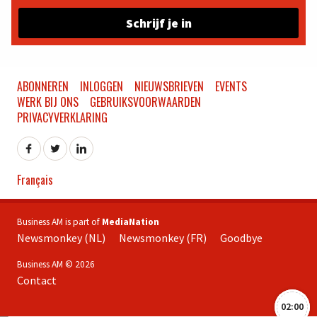
Schrijf je in
ABONNEREN
INLOGGEN
NIEUWSBRIEVEN
EVENTS
WERK BIJ ONS
GEBRUIKSVOORWAARDEN
PRIVACYVERKLARING
Français
Business AM is part of
MediaNation
Newsmonkey (NL)
Newsmonkey (FR)
Goodbye
Business AM © 2026
Contact
02:00