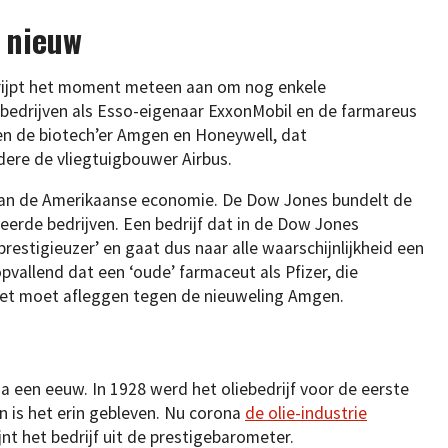
 nieuw
grijpt het moment meteen aan om nog enkele
 bedrijven als Esso-eigenaar ExxonMobil en de farmareus
men de biotech’er Amgen en Honeywell, dat
ere de vliegtuigbouwer Airbus.
van de Amerikaanse economie. De Dow Jones bundelt de
erde bedrijven. Een bedrijf dat in de Dow Jones
estigieuzer’ en gaat dus naar alle waarschijnlijkheid een
allend dat een ‘oude’ farmaceut als Pfizer, die
het moet afleggen tegen de nieuweling Amgen.
a een eeuw. In 1928 werd het oliebedrijf voor de eerste
n is het erin gebleven. Nu corona
de olie-industrie
jnt het bedrijf uit de prestigebarometer.