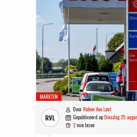
MARKTEN
door
Ruben Van Lent

RVL
gepubliceerd op
dinsdag 25 aug

2
min lezen
