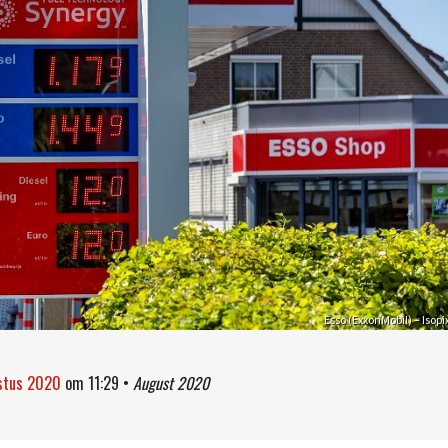
Esso (ExxonMobil) – Isopi
ustus 2020
om
11:29
•
August 2020