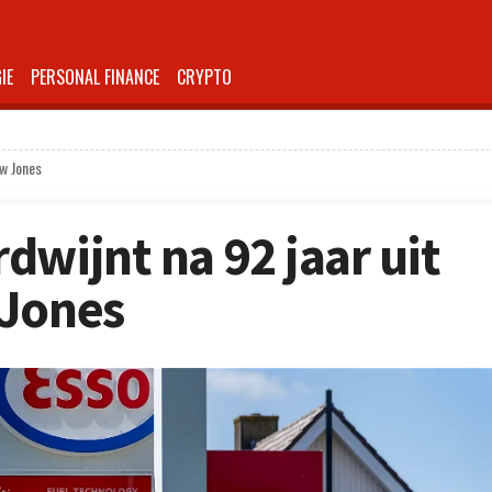
IE
PERSONAL FINANCE
CRYPTO
ow Jones
dwijnt na 92 jaar uit
 Jones