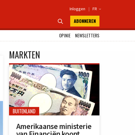
Inloggen
|
FR

ABONNEREN

OPINIE
NEWSLETTERS
MARKTEN
BUITENLAND
Amerikaanse ministerie
van Financiën koopt