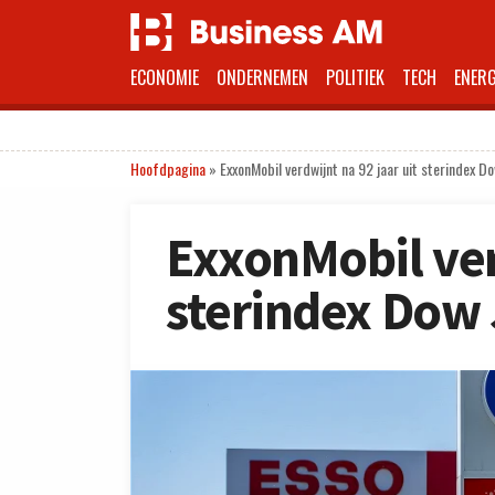
ECONOMIE
ONDERNEMEN
POLITIEK
TECH
ENERG
Hoofdpagina
»
ExxonMobil verdwijnt na 92 jaar uit sterindex D
ExxonMobil ver
sterindex Dow