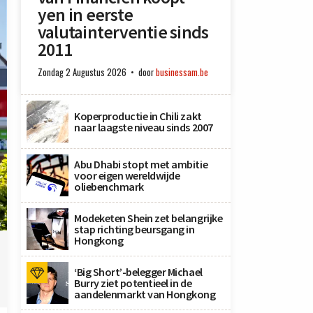
yen in eerste
valutainterventie sinds
2011
Zondag 2 Augustus 2026
door
businessam.be
Koperproductie in Chili zakt
naar laagste niveau sinds 2007
Abu Dhabi stopt met ambitie
voor eigen wereldwijde
oliebenchmark
Modeketen Shein zet belangrijke
x
stap richting beursgang in
Hongkong
‘Big Short’-belegger Michael
Burry ziet potentieel in de
aandelenmarkt van Hongkong