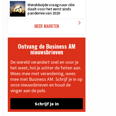
Wereldwijde vraag naar olie
daalt voor het eerst sinds
pandemie van 2020

MEER MARKTEN
Ontvang de Business AM
nieuwsbrieven
De wereld verandert snel en voor je
het weet, hol je achter de feiten aan.
Wees mee met verandering, wees
mee met Business AM. Schrijf je in op
onze nieuwsbrieven en houd de
vinger aan de pols.
Schrijf je in