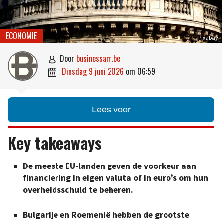
ECONOMIE
Pixabay
door
businessam.be

dinsdag 9 juni 2026
om
06:59

Lees voor
Key takeaways
De meeste EU-landen geven de voorkeur aan
financiering in eigen valuta of in euro’s om hun
overheidsschuld te beheren.
Bulgarije en Roemenië hebben de grootste