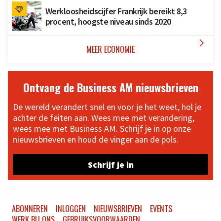
Werkloosheidscijfer Frankrijk bereikt 8,3
procent, hoogste niveau sinds 2020

MEER ECONOMIE
Ontvang de Business AM nieuwsbrieven
De wereld verandert snel en voor je het weet, hol je
achter de feiten aan. Wees mee met verandering,
wees mee met Business AM. Schrijf je in op onze
nieuwsbrieven en houd de vinger aan de pols.
Schrijf je in
ABONNEREN
INLOGGEN
NIEUWSBRIEVEN
EVENTS
WERK BIJ ONS
GEBRUIKSVOORWAARDEN