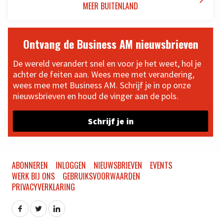
MEER BUITENLAND
Ontvang de Business AM nieuwsbrieven
De wereld verandert snel en voor je het weet, hol je
achter de feiten aan. Wees mee met verandering,
wees mee met Business AM. Schrijf je in op onze
nieuwsbrieven en houd de vinger aan de pols.
Schrijf je in
ABONNEREN
INLOGGEN
NIEUWSBRIEVEN
EVENTS
WERK BIJ ONS
GEBRUIKSVOORWAARDEN
PRIVACYVERKLARING