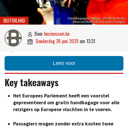
Handbagage vliegtuig – (Photo by Beata
BUITENLAND
Zawrzel/NurPhoto via Getty Images)
door
businessam.be

donderdag 26 juni 2025
om
13:31

Lees voor
Key takeaways
Het Europees Parlement heeft een voorstel
gepresenteerd om gratis handbagage voor alle
reizigers op Europese vluchten in te voeren.
Passagiers mogen zonder extra kosten twee