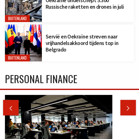
Oekraïne onderschept 5.300
Russische raketten en drones in juli
BUITENLAND
Servië en Oekraïne streven naar
vrijhandelsakkoord tijdens top in
Belgrado
BUITENLAND
PERSONAL FINANCE

