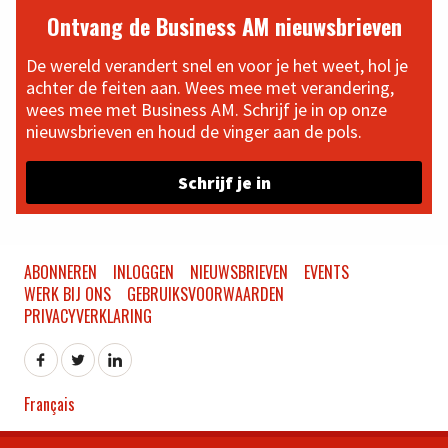
Ontvang de Business AM nieuwsbrieven
De wereld verandert snel en voor je het weet, hol je
achter de feiten aan. Wees mee met verandering,
wees mee met Business AM. Schrijf je in op onze
nieuwsbrieven en houd de vinger aan de pols.
Schrijf je in
ABONNEREN
INLOGGEN
NIEUWSBRIEVEN
EVENTS
WERK BIJ ONS
GEBRUIKSVOORWAARDEN
PRIVACYVERKLARING
Français