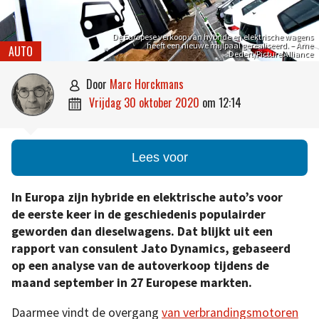
De Europese verkoop van hybride en elektrische wagens
heeft een nieuwe mijlpaal gerealiseerd. – Arne
AUTO
Dedert/Picture Alliance
door
Marc Horckmans

vrijdag 30 oktober 2020
om
12:14

Lees voor
In Europa zijn hybride en elektrische auto’s voor
de eerste keer in de geschiedenis populairder
geworden dan dieselwagens. Dat blijkt uit een
rapport van consulent Jato Dynamics, gebaseerd
op een analyse van de autoverkoop tijdens de
maand september in 27 Europese markten.
Daarmee vindt de overgang
van verbrandingsmotoren