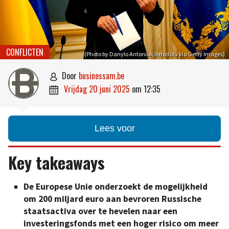
CONFLICTEN
(Photo by Danylo Antoniuk/Anadolu via Getty Images)
door
businessam.be

vrijdag 20 juni 2025
om
12:35

Lees voor
Key takeaways
De Europese Unie onderzoekt de mogelijkheid
om 200 miljard euro aan bevroren Russische
staatsactiva over te hevelen naar een
investeringsfonds met een hoger risico om meer