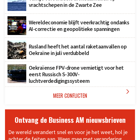
vrachtschepen in de Zwarte Zee
Wereldeconomie blijft veerkrachtig ondanks
AI-correctie en geopolitieke spanningen
Rusland heeft het aantal raketaanvallen op
Oekraïne in juli verdubbeld
Oekraïense FPV-drone vernietigt voor het
eerst Russisch S-300V-
luchtverdedigingssysteem

MEER CONFLICTEN
Ontvang de Business AM nieuwsbrieven
De wereld verandert snel en voor je het weet, hol je
achter de feiten aan. Wees mee met verandering,