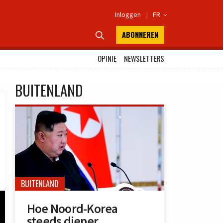
Inloggen
|
FR

ABONNEREN

OPINIE
NEWSLETTERS
BUITENLAND
BUITENLAND
Hoe Noord-Korea
steeds dieper