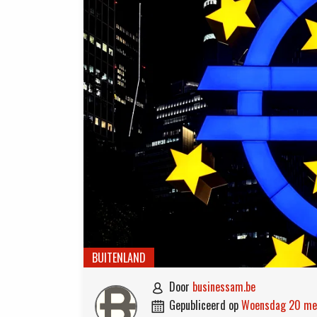
BUITENLAND
door
businessam.be

gepubliceerd op
woensdag 20 m
