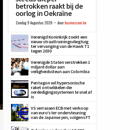
betrokken raakt bij de
oorlog in Oekraïne
Zondag 9 Augustus 2026
door
businessam.be
Verenigd Koninkrijk zoekt een
nieuw straaltrainingsvliegtuig
ter vervanging van de Hawk T1
tegen 2030
Verenigde Staten verstrekken 1
miljard dollar aan
veiligheidssteun aan Colombia
Pentagon wil hypersonische
raket ontwikkelen die
verdedigingssystemen te snel af
is
n
VS verrassen ECB met verkoop
van euro’s ter ondersteuning
van de Japanse yen, volgens FT