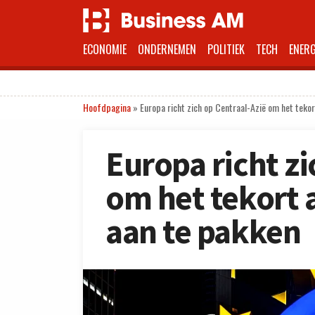
ECONOMIE
ONDERNEMEN
POLITIEK
TECH
ENERG
Hoofdpagina
»
Europa richt zich op Centraal-Azië om het teko
Europa richt zi
om het tekort 
aan te pakken