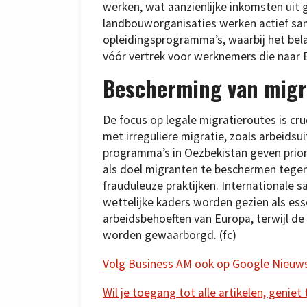
werken, wat aanzienlijke inkomsten uit 
landbouworganisaties werken actief sa
opleidingsprogramma’s, waarbij het bela
vóór vertrek voor werknemers die naar 
Bescherming van mig
De focus op legale migratieroutes is cru
met irreguliere migratie, zoals arbeids
programma’s in Oezbekistan geven prior
als doel migranten te beschermen tegen
frauduleuze praktijken. Internationale 
wettelijke kaders worden gezien als es
arbeidsbehoeften van Europa, terwijl d
worden gewaarborgd. (fc)
Volg Business AM ook op Google Nieuw
Wil je toegang tot alle artikelen, geniet