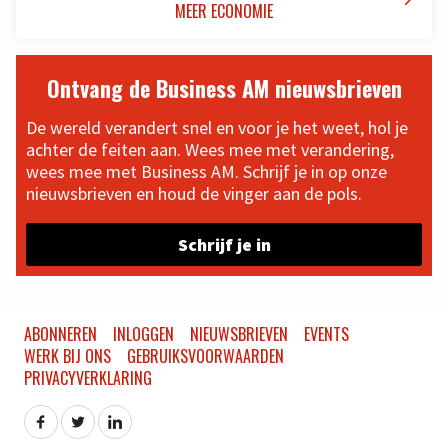
MEER ECONOMIE
Ontvang de Business AM nieuwsbrieven
De wereld verandert snel en voor je het weet, hol je
achter de feiten aan. Wees mee met verandering,
wees mee met Business AM. Schrijf je in op onze
nieuwsbrieven en houd de vinger aan de pols.
Schrijf je in
ABONNEREN
INLOGGEN
NIEUWSBRIEVEN
EVENTS
WERK BIJ ONS
GEBRUIKSVOORWAARDEN
PRIVACYVERKLARING