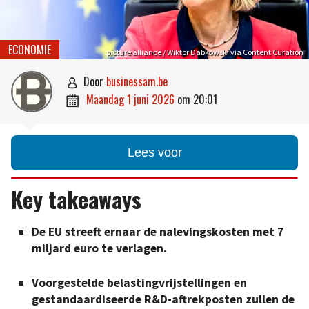
ECONOMIE
picture alliance / Wiktor Dabkowski via Content Curation
door
businessam.be

maandag 1 juni 2026
om
20:01

Lees voor
Key takeaways
De EU streeft ernaar de nalevingskosten met 7
miljard euro te verlagen.
Voorgestelde belastingvrijstellingen en
gestandaardiseerde R&D-aftrekposten zullen de