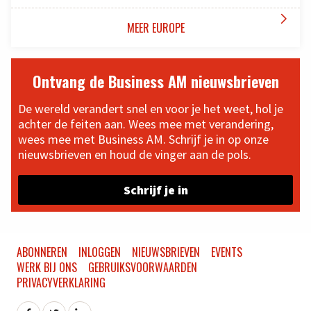

MEER EUROPE
Ontvang de Business AM nieuwsbrieven
De wereld verandert snel en voor je het weet, hol je
achter de feiten aan. Wees mee met verandering,
wees mee met Business AM. Schrijf je in op onze
nieuwsbrieven en houd de vinger aan de pols.
Schrijf je in
ABONNEREN
INLOGGEN
NIEUWSBRIEVEN
EVENTS
WERK BIJ ONS
GEBRUIKSVOORWAARDEN
PRIVACYVERKLARING