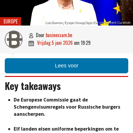
EUROPE
Luis Barron / Eyepix Group/Sipa USA via Content Curation
door
businessam.be

vrijdag 5 juni 2026
om
19:29

Lees voor
Key takeaways
De Europese Commissie gaat de
Schengenvisumregels voor Russische burgers
aanscherpen.
Elf landen eisen uniforme beperkingen om te