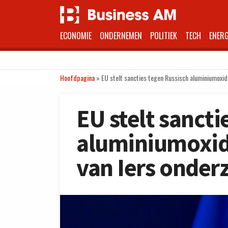
ECONOMIE
ONDERNEMEN
POLITIEK
TECH
ENERG
Hoofdpagina
»
EU stelt sancties tegen Russisch aluminiumoxide
EU stelt sancti
aluminiumoxide
van Iers onder