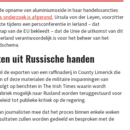
r de opname van aluminiumoxide in haar handelssancties
rs onderzoek is afgerond.
Ursula von der Leyen, voorzitter
te tijdens een persconferentie in Ierland – dat
ap van de EU bekleedt – dat de Unie de uitkomst van dit
erland verantwoordelijk is voor het beheer van het
jdschema.
en uit Russische handen
de exporten van een raffinaderij in County Limerick die
en of deze materialen de militaire inspanningen van
lgt op berichten in The Irish Times waarin wordt
abriek mogelijk naar Rusland worden teruggestuurd voor
leid tot publieke kritiek op de regering.
an journalisten mee dat het proces binnen enkele weken
esultaten zullen worden gedeeld en besproken met de