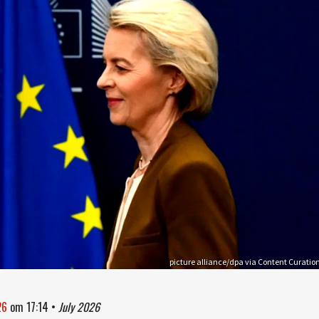
picture alliance/dpa via Content Curatio
26
om
17:14
•
July 2026