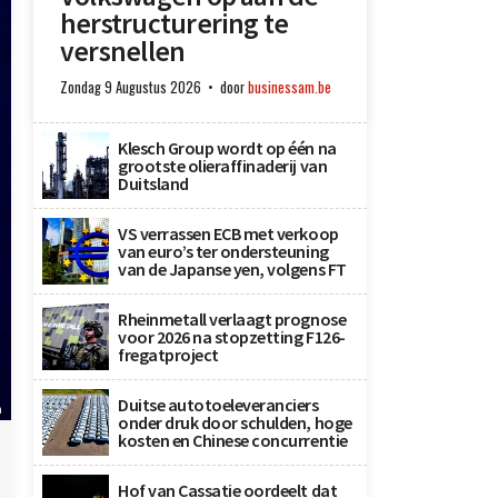
herstructurering te
versnellen
Zondag 9 Augustus 2026
door
businessam.be
Klesch Group wordt op één na
grootste olieraffinaderij van
Duitsland
VS verrassen ECB met verkoop
van euro’s ter ondersteuning
van de Japanse yen, volgens FT
Rheinmetall verlaagt prognose
voor 2026 na stopzetting F126-
fregatproject
Duitse autotoeleveranciers
n
onder druk door schulden, hoge
kosten en Chinese concurrentie
Hof van Cassatie oordeelt dat