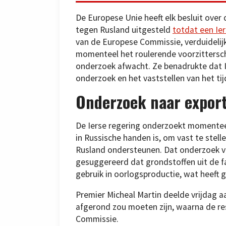
De Europese Unie heeft elk besluit ove
tegen Rusland uitgesteld
totdat een Ie
van de Europese Commissie, verduidelijk
momenteel het roulerende voorzittersch
onderzoek afwacht. Ze benadrukte dat I
onderzoek en het vaststellen van het ti
Onderzoek naar export
De Ierse regering onderzoekt momenteel 
in Russische handen is, om vast te stell
Rusland ondersteunen. Dat onderzoek vo
gesuggereerd dat grondstoffen uit de f
gebruik in oorlogsproductie, wat heeft ge
Premier Micheal Martin deelde vrijdag a
afgerond zou moeten zijn, waarna de r
Commissie.