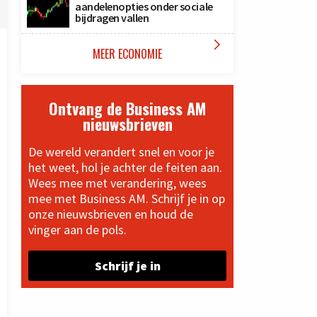
aandelenopties onder sociale
bijdragen vallen

MEER ECONOMIE
Ontvang de Business AM
nieuwsbrieven
De wereld verandert snel en voor je
het weet, hol je achter de feiten aan.
Wees mee met verandering, wees
mee met Business AM. Schrijf je in op
onze nieuwsbrieven en houd de
vinger aan de pols.
Schrijf je in