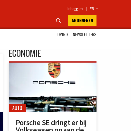
Inloggen
|
FR

ABONNEREN

OPINIE
NEWSLETTERS
ECONOMIE
AUTO
Porsche SE dringt er bij
Volkswagen op aan de