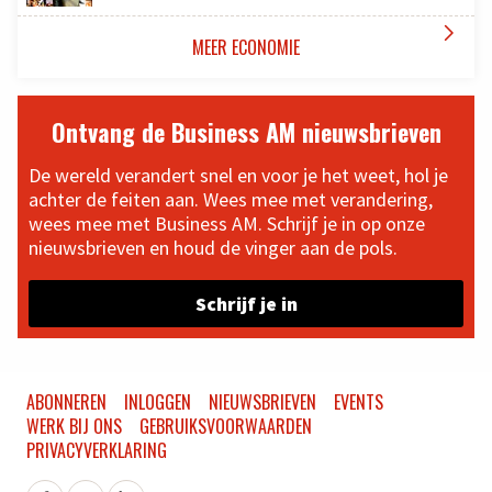

MEER ECONOMIE
Ontvang de Business AM nieuwsbrieven
De wereld verandert snel en voor je het weet, hol je
achter de feiten aan. Wees mee met verandering,
wees mee met Business AM. Schrijf je in op onze
nieuwsbrieven en houd de vinger aan de pols.
Schrijf je in
ABONNEREN
INLOGGEN
NIEUWSBRIEVEN
EVENTS
WERK BIJ ONS
GEBRUIKSVOORWAARDEN
PRIVACYVERKLARING