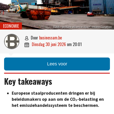
ECONOMIE
SSAB – picture alliance/dpa/Content Curation
door
businessam.be

dinsdag 30 juni 2026
om
20:01

Lees voor
Key takeaways
Europese staalproducenten dringen er bij
beleidsmakers op aan om de CO₂-belasting en
het emissiehandelssysteem te beschermen.