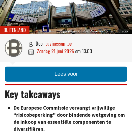
BUITENLAND
akg-images / Stefan Ziese via Content Curation
door
businessam.be

zondag 21 juni 2026
om
13:03

Lees voor
Key takeaways
De Europese Commissie vervangt vrijwillige
“risicobeperking” door bindende wetgeving om
de inkoop van essentiële componenten te
diversifiëren.