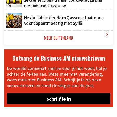
met nieuwe topvrouw
Hezbollah-leider Naim Qassem staat open
voor topontmoeting met Syrië

MEER BUITENLAND
Ontvang de Business AM nieuwsbrieven
De wereld verandert snel en voor je het weet, hol je
achter de feiten aan. Wees mee met verandering,
wees mee met Business AM. Schrijf je in op onze
nieuwsbrieven en houd de vinger aan de pols.
Schrijf je in