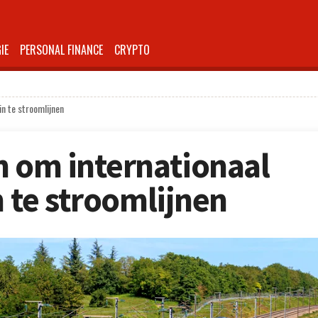
IE
PERSONAL FINANCE
CRYPTO
in te stroomlijnen
n om internationaal
n te stroomlijnen