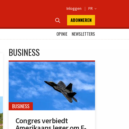
Inloggen
|
FR

ABONNEREN

OPINIE
NEWSLETTERS
BUSINESS
BUSINESS
Congres verbiedt
Amerikaans leger om F-