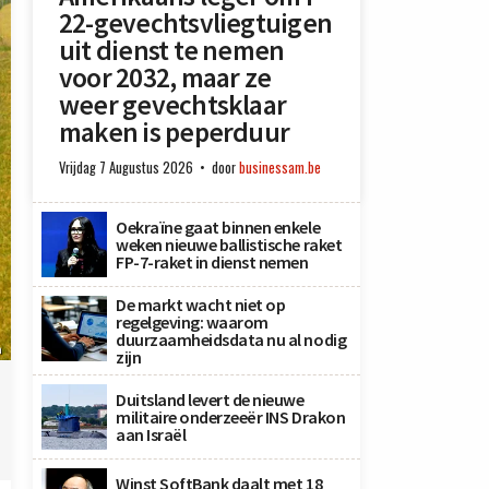
22-gevechtsvliegtuigen
uit dienst te nemen
voor 2032, maar ze
weer gevechtsklaar
maken is peperduur
Vrijdag 7 Augustus 2026
door
businessam.be
Oekraïne gaat binnen enkele
weken nieuwe ballistische raket
FP-7-raket in dienst nemen
De markt wacht niet op
regelgeving: waarom
duurzaamheidsdata nu al nodig
n
zijn
Duitsland levert de nieuwe
militaire onderzeeër INS Drakon
aan Israël
Winst SoftBank daalt met 18