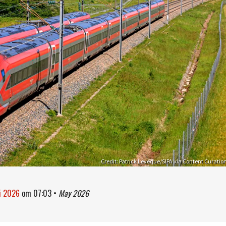
Credit: Patrick Leveque/SIPA via Content Curatio
i 2026
om
07:03
•
May 2026