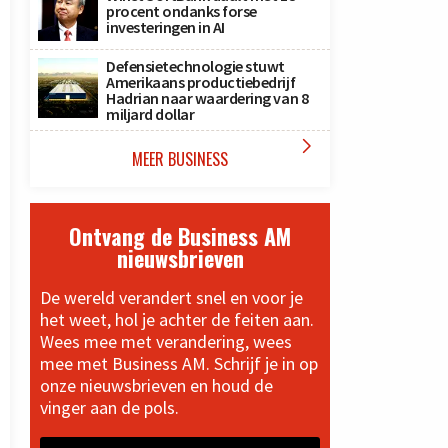
procent ondanks forse
investeringen in AI
Defensietechnologie stuwt
Amerikaans productiebedrijf
Hadrian naar waardering van 8
miljard dollar

MEER BUSINESS
Ontvang de Business AM
nieuwsbrieven
De wereld verandert snel en voor je
het weet, hol je achter de feiten aan.
Wees mee met verandering, wees
mee met Business AM. Schrijf je in op
onze nieuwsbrieven en houd de
vinger aan de pols.