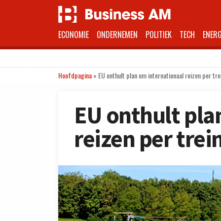
ECONOMIE
ONDERNEMEN
POLITIEK
TECH
ENERG
Hoofdpagina
»
EU onthult plan om internationaal reizen per tre
EU onthult pla
reizen per trei