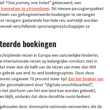
ief “One journey, one ticket” gelanceerd, een
 treinreizen te stroomlijnen
. Dit nieuwe passagierspakket
steem van gefragmenteerde boekingen te vervangen
or reizigers gedurende hun hele reis wettelijk worden
oeveel verschillende spoorwegmaatschappijen ze
nteerde boekingen
hrijdende reizen in Europa een aanzienlijke hindernis.
 internationale reizen op belangrijke corridors niet in
dat meer dan de helft van de reizen van meer dan 900
e gebrek aan end-to-end boekingsopties. Door deze
einreis ongeveer 70 procent meer tijd
dan het boeken van
der gecompliceerd door “digitale onzichtbaarheid”,
op het platform van het ene land kan worden geboekt,
n blijft, ondanks dat deze dezelfde route bedient.
 gehouden door dominante nationale vervoerders die de