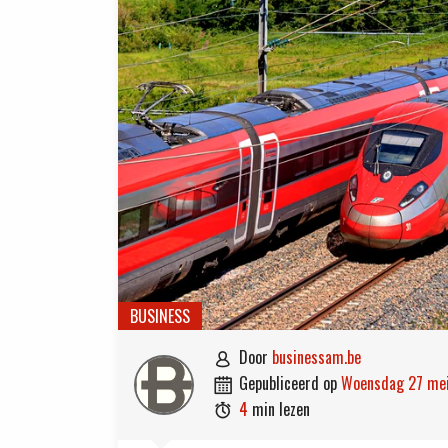
BUSINESS
door
businessam.be

gepubliceerd op
woensdag 27 me

4
min lezen
