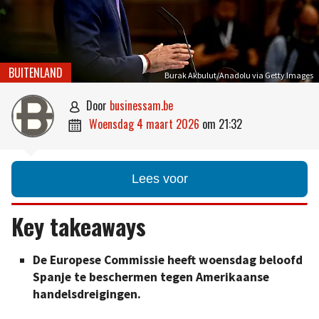
BUITENLAND
Burak Akbulut/Anadolu via Getty Images
door
businessam.be

woensdag 4 maart 2026
om
21:32

Lees voor
Key takeaways
De Europese Commissie heeft woensdag beloofd
Spanje te beschermen tegen Amerikaanse
handelsdreigingen.