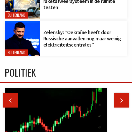
raketafweersysteem in de ruimte
testen
BUITENLAND
Zelensky: “Oekraïne heeft door
Russische aanvallen nog maar weinig
elektriciteitscentrales”
BUITENLAND
POLITIEK

