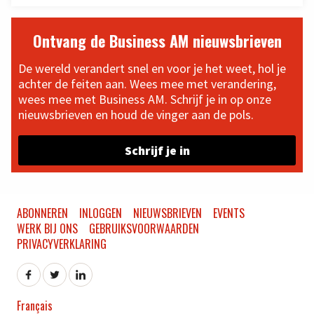
Ontvang de Business AM nieuwsbrieven
De wereld verandert snel en voor je het weet, hol je
achter de feiten aan. Wees mee met verandering,
wees mee met Business AM. Schrijf je in op onze
nieuwsbrieven en houd de vinger aan de pols.
Schrijf je in
ABONNEREN
INLOGGEN
NIEUWSBRIEVEN
EVENTS
WERK BIJ ONS
GEBRUIKSVOORWAARDEN
PRIVACYVERKLARING
Français