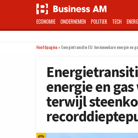
ECONOMIE
ONDERNEMEN
POLITIEK
TECH
ENERG
Hoofdpagina
»
Energietransitie EU: hernieuwbare energie en ga
Energietransit
energie en gas
terwijl steenko
recorddieptepu