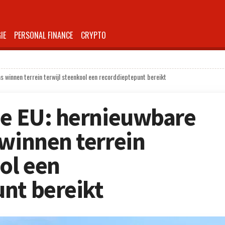
IE
PERSONAL FINANCE
CRYPTO
s winnen terrein terwijl steenkool een recorddieptepunt bereikt
ie EU: hernieuwbare
 winnen terrein
ol een
nt bereikt