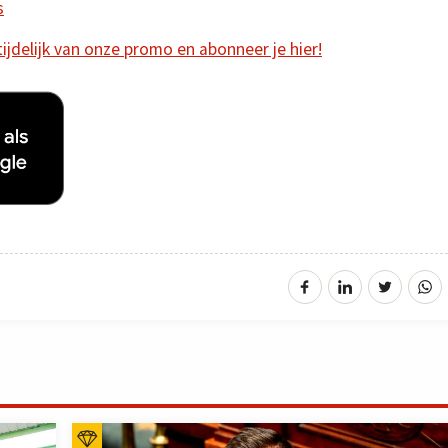
s
 tijdelijk van onze promo en abonneer je hier!