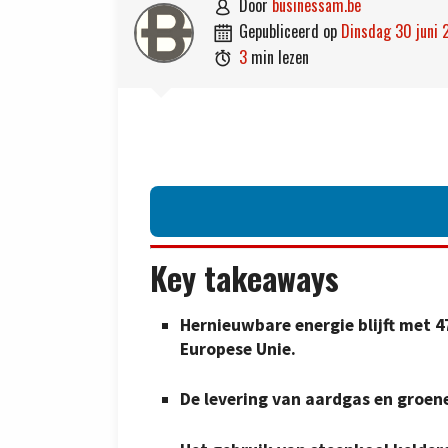
door
businessam.be

gepubliceerd op
dinsdag 30 juni

3
min lezen

Key takeaways
Hernieuwbare energie blijft met 4
Europese Unie.
De levering van aardgas en groene