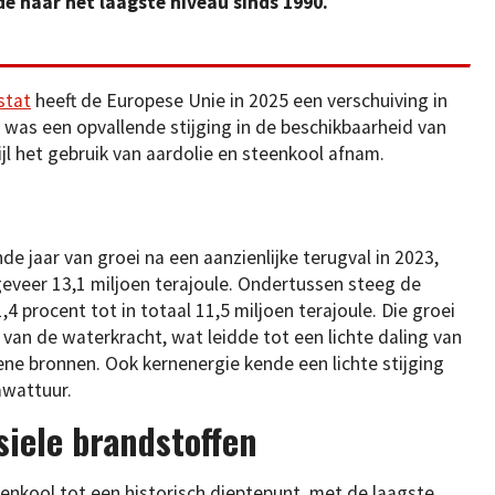
e naar het laagste niveau sinds 1990.
stat
heeft de Europese Unie in 2025 een verschuiving in
was een opvallende stijging in de beschikbaarheid van
l het gebruik van aardolie en steenkool afnam.
 jaar van groei na een aanzienlijke terugval in 2023,
geveer 13,1 miljoen terajoule. Ondertussen steeg de
4 procent tot in totaal 11,5 miljoen terajoule. Die groei
van de waterkracht, wat leidde tot een lichte daling van
oene bronnen. Ook kernenergie kende een lichte stijging
awattuur.
siele brandstoffen
enkool tot een historisch dieptepunt, met de laagste