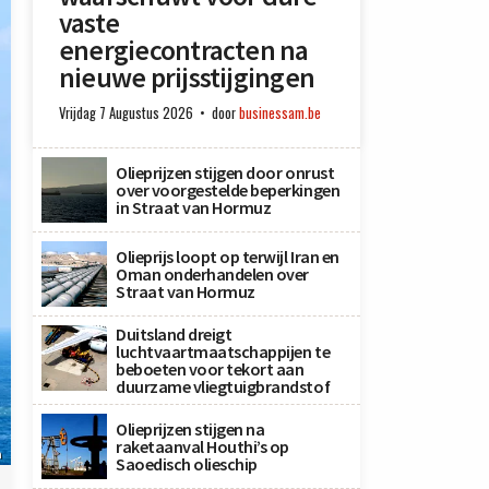
vaste
energiecontracten na
nieuwe prijsstijgingen
Vrijdag 7 Augustus 2026
door
businessam.be
Olieprijzen stijgen door onrust
over voorgestelde beperkingen
in Straat van Hormuz
Olieprijs loopt op terwijl Iran en
Oman onderhandelen over
Straat van Hormuz
Duitsland dreigt
luchtvaartmaatschappijen te
beboeten voor tekort aan
duurzame vliegtuigbrandstof
Olieprijzen stijgen na
raketaanval Houthi’s op
h
Saoedisch olieschip