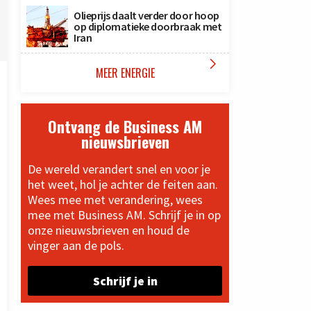
Olieprijs daalt verder door hoop
op diplomatieke doorbraak met
Iran

MEER ENERGIE
Ontvang de Business AM
nieuwsbrieven
De wereld verandert snel en voor je
het weet, hol je achter de feiten aan.
Wees mee met verandering, wees
mee met Business AM. Schrijf je in op
onze nieuwsbrieven en houd de
vinger aan de pols.
Schrijf je in