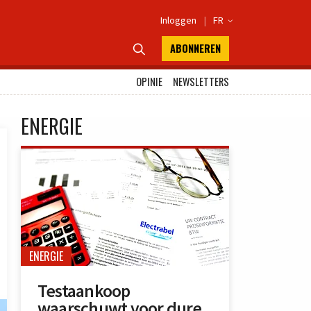
Inloggen
|
FR

ABONNEREN

OPINIE
NEWSLETTERS
ENERGIE
ENERGIE
Testaankoop
waarschuwt voor dure