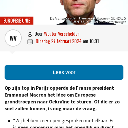
De Franse president Emmanuel Macron – GONZALO
EUROPESE UNIE
FUENTES/POOL/AFP via Getty Images
door
Wouter Verschelden

WV
dinsdag 27 februari 2024
om
10:01

Lees voor
Op zijn top in Parijs opperde de Franse president
Emmanuel Macron het idee om Europese
grondtroepen naar Oekraïne te sturen. Of die er zo
snel zullen komen, is nog maar de vraag.
“Wij hebben zeer open gesproken met elkaar. Er
is
geen consensus over het openlijk en direct