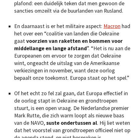
plafond: een duidelijk teken dat men gewoon de
sancties omzeilt via de buurlanden van Rusland.
En daarnaast is er het militaire aspect:
Macron
had
het over een “coalitie van landen die Oekraïne
gaat
voorzien van raketten en bommen voor
middellange en lange afstand
”. “Het is nu aan de
Europeanen om ervoor te zorgen dat Oekraïne
wint, ongeacht de uitslag van de Amerikaanse
verkiezingen in november, want deze oorlog
bepaalt onze toekomst. Europa staat op het spel.”
Of het echt zo fel zal gaan, dat Europa effectief in
de oorlog stapt in Oekraïne en grondtroepen
stuurt, is een open vraag. De Nederlandse premier
Mark Rutte, die zich warm loopt als nieuwe baas
van de NAVO,
suste ondertussen al
. Hij liet weten
dat het voorstel van grondtroepen officieel niet op
de agenda stond, en niet besproken is.