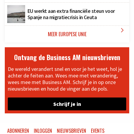
EU werkt aan extra financiële steun voor
Spanje na migratiecrisis in Ceuta

MEER EUROPESE UNIE
Ontvang de Business AM nieuwsbrieven
De wereld verandert snel en voor je het weet, hol je
achter de feiten aan. Wees mee met verandering,
wees mee met Business AM. Schrijf je in op onze
nieuwsbrieven en houd de vinger aan de pols.
Schrijf je in
ABONNEREN
INLOGGEN
NIEUWSBRIEVEN
EVENTS