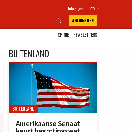
Inloggen
|
FR

ABONNEREN

OPINIE
NEWSLETTERS
BUITENLAND
BUITENLAND
Amerikaanse Senaat
keurt begrotingswet