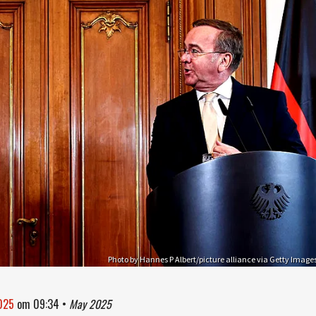
Photo by Hannes P Albert/picture alliance via Getty Image
2025
om
09:34
•
May 2025