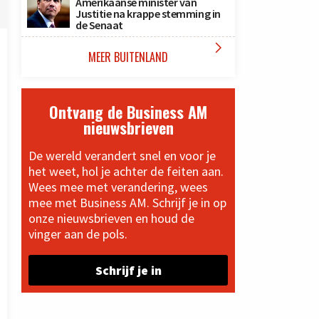
Amerikaanse minister van
Justitie na krappe stemming in
de Senaat

MEER BUITENLAND
Ontvang de Business AM
nieuwsbrieven
De wereld verandert snel en voor je
het weet, hol je achter de feiten aan.
Wees mee met verandering, wees
mee met Business AM. Schrijf je in op
onze nieuwsbrieven en houd de
vinger aan de pols.
Schrijf je in