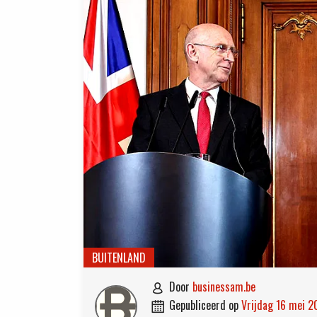
BUITENLAND
door
businessam.be

gepubliceerd op
vrijdag 16 mei 
