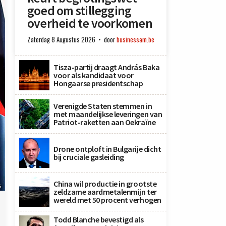
goed om stillegging
overheid te voorkomen
Zaterdag 8 Augustus 2026
door
businessam.be
Tisza-partij draagt András Baka
voor als kandidaat voor
Hongaarse presidentschap
Verenigde Staten stemmen in
met maandelijkse leveringen van
Patriot-raketten aan Oekraïne
Drone ontploft in Bulgarije dicht
bij cruciale gasleiding
China wil productie in grootste
s
zeldzame aardmetalenmijn ter
wereld met 50 procent verhogen
Todd Blanche bevestigd als