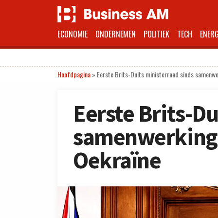
ECONOMIE
ONDERNEMEN
POLITIEK
TECH
ENERG
Hoofdpagina
»
Eerste Brits-Duits ministerraad sinds samenw
Eerste Brits-Du
samenwerkings
Oekraïne