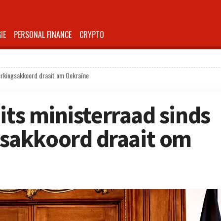
IE
PERSONAL FINANCE
CRYPTO
erkingsakkoord draait om Oekraïne
its ministerraad sinds
akkoord draait om