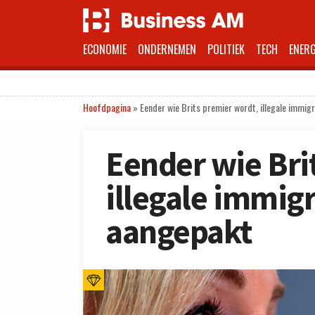
ECONOMIE
ONDERNEMEN
POLITIEK
TECH
ENERG
Hoofdpagina
»
Eender wie Brits premier wordt, illegale immig
Eender wie Bri
illegale immig
aangepakt