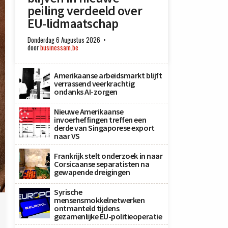
peiling verdeeld over
EU-lidmaatschap
Donderdag 6 Augustus 2026
door
businessam.be
Amerikaanse arbeidsmarkt blijft
verrassend veerkrachtig
ondanks AI-zorgen
Nieuwe Amerikaanse
invoerheffingen treffen een
derde van Singaporese export
naar VS
Frankrijk stelt onderzoek in naar
Corsicaanse separatisten na
gewapende dreigingen
)
Syrische
mensensmokkelnetwerken
ontmanteld tijdens
gezamenlijke EU-politieoperatie