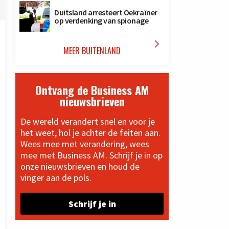
Duitsland arresteert Oekraïner
op verdenking van spionage

MEER BUITENLAND
Ontvang de Business AM
nieuwsbrieven
De wereld verandert snel en voor je
het weet, hol je achter de feiten aan.
Wees mee met verandering, wees
mee met Business AM. Schrijf je in op
onze nieuwsbrieven en houd de
vinger aan de pols.
Schrijf je in