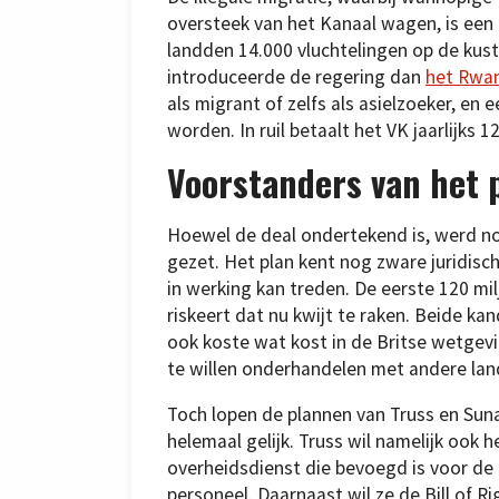
oversteek van het Kanaal wagen, is een e
landden 14.000 vluchtelingen op de kus
introduceerde de regering dan
het Rwa
als migrant of zelfs als asielzoeker, en
worden. In ruil betaalt het VK jaarlijks 
Voorstanders van het 
Hoewel de deal ondertekend is, werd nog
gezet. Het plan kent nog zware juridisc
in werking kan treden. De eerste 120 mi
riskeert dat nu kwijt te raken. Beide ka
ook koste wat kost in de Britse wetgevi
te willen onderhandelen met andere lan
Toch lopen de plannen van Truss en Sunak
helemaal gelijk. Truss wil namelijk ook 
overheidsdienst die bevoegd is voor de
personeel. Daarnaast wil ze de Bill of R