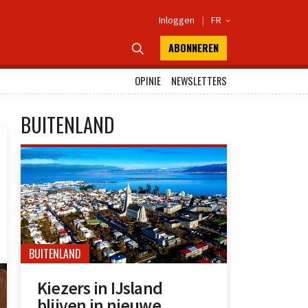
Inloggen
|
FR

ABONNEREN

OPINIE
NEWSLETTERS
BUITENLAND
BUITENLAND
Kiezers in IJsland
blijven in nieuwe