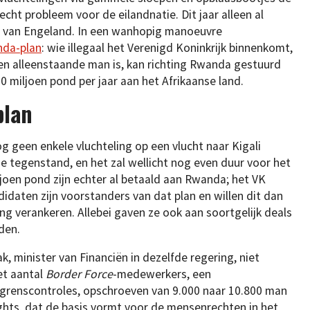
cht probleem voor de eilandnatie. Dit jaar alleen al
t van Engeland. In een wanhopig manoeuvre
nda-plan
: wie illegaal het Verenigd Koninkrijk binnenkomt,
 een alleenstaande man is, kan richting Rwanda gestuurd
120 miljoen pond per jaar aan het Afrikaanse land.
plan
 geen enkele vluchteling op een vlucht naar Kigali
he tegenstand, en het zal wellicht nog even duur voor het
ljoen pond zijn echter al betaald aan Rwanda; het VK
ndidaten zijn voorstanders van dat plan en willen dit dan
ng verankeren. Allebei gaven ze ook aan soortgelijk deals
den.
, minister van Financiën in dezelfde regering, niet
het aantal
Border Force
-medewerkers, een
 grenscontroles, opschroeven van 9.000 naar 10.800 man
ights, dat de basis vormt voor de mensenrechten in het