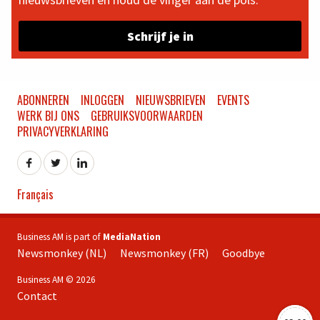
Schrijf je in
ABONNEREN
INLOGGEN
NIEUWSBRIEVEN
EVENTS
WERK BIJ ONS
GEBRUIKSVOORWAARDEN
PRIVACYVERKLARING
Français
Business AM is part of
MediaNation
Newsmonkey (NL)
Newsmonkey (FR)
Goodbye
Business AM © 2026
Contact