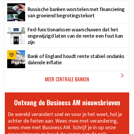
Russische banken worstelen met financiering
van groeiend begrotingstekort
Fed-functionarissen waarschuwen dat het
ongewijzigd laten van de rente een fout kan
zijn
Bank of England houdt rente stabiel ondanks
dalende inflatie

MEER CENTRALE BANKEN
Ontvang de Business AM nieuwsbrieven
De wereld verandert snel en voor je het weet, hol je
achter de feiten aan. Wees mee met verandering,
wees mee met Business AM. Schrijf je in op onze
nieuwsbrieven en houd de vinger aan de pols.