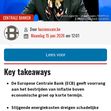
Christine Lagarde – akg-images / Matthias
CENTRALE BANKEN
Lüdecke/Content Curation
door
businessam.be

maandag 15 juni 2026
om
12:01

Lees voor
Key takeaways
De Europese Centrale Bank (ECB) geeft voorrang
aan het bestrijden van inflatie boven
economische groei op korte termijn.
Stijgende energiekosten dreigen schadelijke