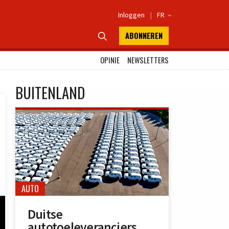
Inloggen
|
FR

ABONNEREN

OPINIE
NEWSLETTERS
BUITENLAND
AUTO
Duitse
autotoeleveranciers