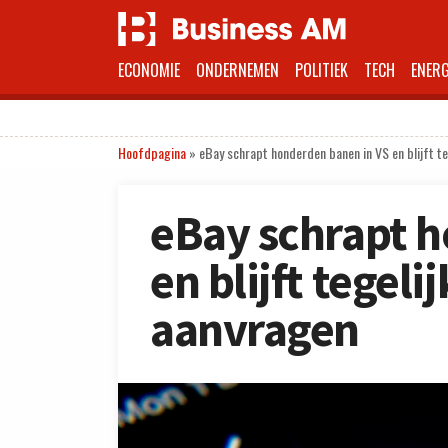
ECONOMIE
ONDERNEMEN
POLITIEK
TECH
ENERG
Hoofdpagina
»
eBay schrapt honderden banen in VS en blijft t
eBay schrapt h
en blijft tegeli
aanvragen