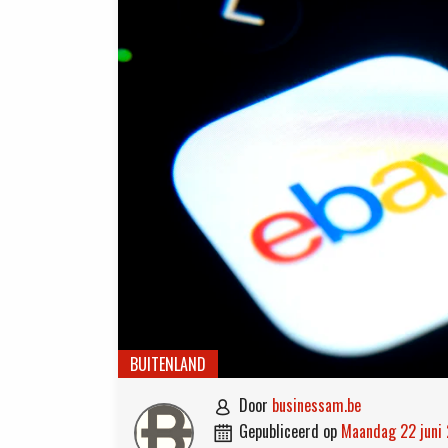
BUITENLAND
door
businessam.be

gepubliceerd op
maandag 22 juni
