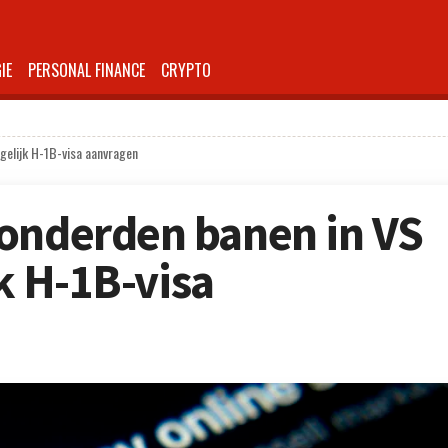
IE
PERSONAL FINANCE
CRYPTO
egelijk H-1B-visa aanvragen
onderden banen in VS
jk H-1B-visa