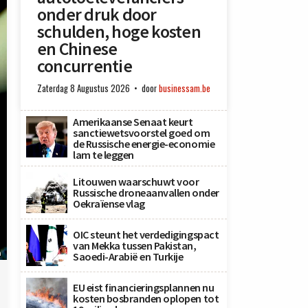
onder druk door
schulden, hoge kosten
en Chinese
concurrentie
Zaterdag 8 Augustus 2026
door
businessam.be
Amerikaanse Senaat keurt
sanctiewetsvoorstel goed om
de Russische energie-economie
lam te leggen
Litouwen waarschuwt voor
Russische droneaanvallen onder
Oekraïense vlag
OIC steunt het verdedigingspact
van Mekka tussen Pakistan,
n
Saoedi-Arabië en Turkije
EU eist financieringsplannen nu
kosten bosbranden oplopen tot