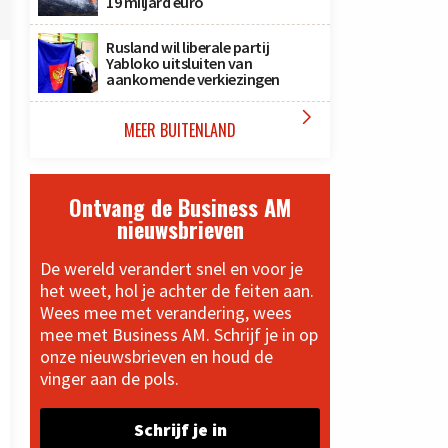
19 miljard euro
Rusland wil liberale partij
Yabloko uitsluiten van
aankomende verkiezingen

MEER BUITENLAND
Ontvang de Business AM
nieuwsbrieven
De wereld verandert snel en voor je
het weet, hol je achter de feiten aan.
Wees mee met verandering, wees
mee met Business AM. Schrijf je in op
onze nieuwsbrieven en houd de
vinger aan de pols.
Schrijf je in