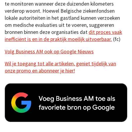
te monitoren wanneer deze duizenden kilometers
verderop woont. Hoewel Belgische ziekenfondsen
lokale autoriteiten in het gastland kunnen verzoeken
om medische evaluaties uit te voeren, suggereren
bronnen binnen deze organisaties dat
dit proces vaak
inefficiënt is en in de praktijk moeilijk uitvoerbaar.
(fc)
Volg Business AM ook op Google Nieuws
Wil je toegang tot alle artikelen, geniet tijdelijk van
onze promo en abonneer je hier!