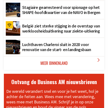
Stagiaire gearresteerd voor spionage op het
SHAPE-hoofdkwartier van de NAVO in Bergen
België ziet sterke stijging in de overstap van
werkloosheidsuitkering naar ziekte-uitkering
Luchthaven Charleroi sluit in 2028 voor
renovatie van de start- en landingsbaan

MEER BINNENLAND
Ontvang de Business AM nieuwsbrieven
De wereld verandert snel en voor je het weet, hol je
achter de feiten aan. Wees mee met verandering,
wees mee met Business AM. Schrijf je in op onze
nieuwsbrieven en houd de vinger aan de pols.