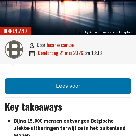
BINNENLAND
Photo by Artur Tumasjan on Unsplash
door
businessam.be

donderdag 21 mei 2026
om
13:03

Lees voor
Key takeaways
Bijna 15.000 mensen ontvangen Belgische
ziekte-uitkeringen terwijl ze in het buitenland
wonen.