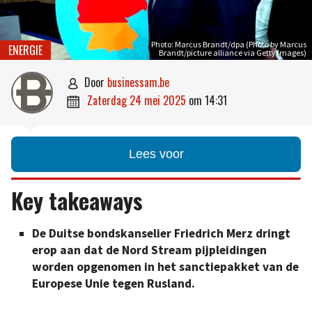
Photo: Marcus Brandt/dpa (Photo by Marcus
ENERGIE
Brandt/picture alliance via Getty Images)
door
businessam.be

zaterdag 24 mei 2025
om
14:31

Lees voor
Key takeaways
De Duitse bondskanselier Friedrich Merz dringt
erop aan dat de Nord Stream pijpleidingen
worden opgenomen in het sanctiepakket van de
Europese Unie tegen Rusland.