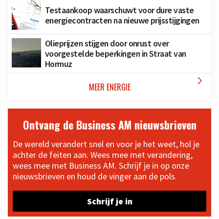
Testaankoop waarschuwt voor dure vaste
energiecontracten na nieuwe prijsstijgingen
Olieprijzen stijgen door onrust over
voorgestelde beperkingen in Straat van
Hormuz

MEER ENERGIE
Ontvang de Business AM nieuwsbrieven
De wereld verandert snel en voor je het weet, hol je
achter de feiten aan. Wees mee met verandering,
wees mee met Business AM. Schrijf je in op onze
nieuwsbrieven en houd de vinger aan de pols.
Schrijf je in