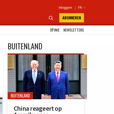
Inloggen
|
FR

ABONNEREN

OPINIE
NEWSLETTERS
BUITENLAND
BUITENLAND
China reageert op