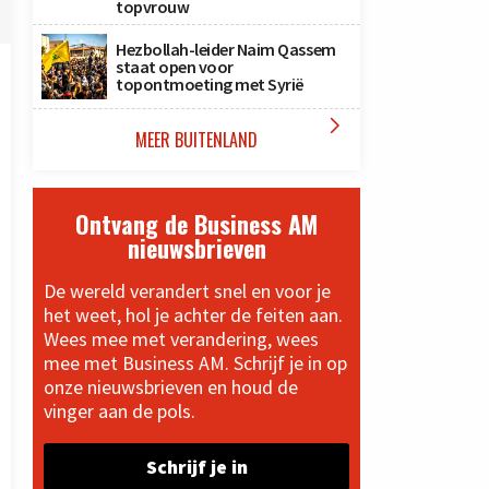
topvrouw
Hezbollah-leider Naim Qassem
staat open voor
topontmoeting met Syrië

MEER BUITENLAND
Ontvang de Business AM
nieuwsbrieven
De wereld verandert snel en voor je
het weet, hol je achter de feiten aan.
Wees mee met verandering, wees
mee met Business AM. Schrijf je in op
onze nieuwsbrieven en houd de
vinger aan de pols.
Schrijf je in