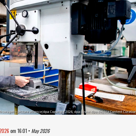
lkswagen – picture alliance/dpa Copyright 2026, dpa (www.dpa.de)/via Content Curatio
 2026
om
16:01
•
May 2026