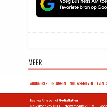
MEER
ABONNEREN
INLOGGEN
NIEUWSBRIEVEN
EVENT
Business AM is part of
MediaNation
Newsmonkey (NL)
Newsmonkey (FR)
Good