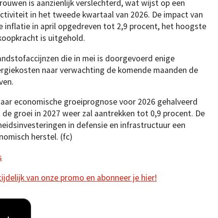
rouwen is aanzienlijk verslechterd, wat wijst op een
tiviteit in het tweede kwartaal van 2026. De impact van
e inflatie in april opgedreven tot 2,9 procent, het hoogste
koopkracht is uitgehold.
randstofaccijnzen die in mei is doorgevoerd enige
 energiekosten naar verwachting de komende maanden de
jven.
 haar economische groeiprognose voor 2026 gehalveerd
 de groei in 2027 weer zal aantrekken tot 0,9 procent. De
heidsinvesteringen in defensie en infrastructuur een
nomisch herstel. (fc)
s
 tijdelijk van onze promo en abonneer je hier!