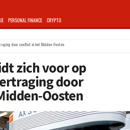
IE
PERSONAL FINANCE
CRYPTO
traging door conflict in het Midden-Oosten
dt zich voor op
ertraging door
t Midden-Oosten