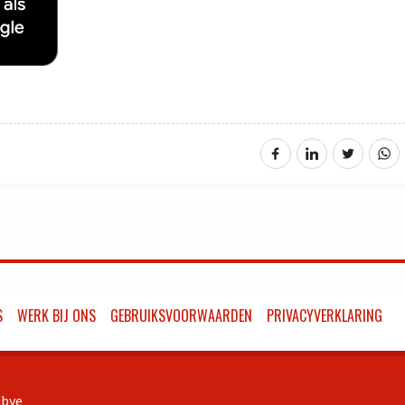
S
WERK BIJ ONS
GEBRUIKSVOORWAARDEN
PRIVACYVERKLARING
bye