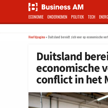
ECONOMIE
ONDERNEMEN
POLITIEK
TECH
ENERG
Hoofdpagina
»
Duitsland bereidt zich voor op economische ver
Duitsland berei
economische v
conflict in he