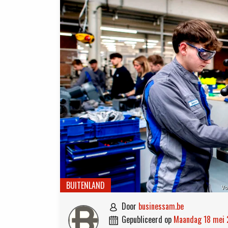
BUITENLAND
Vo
door
businessam.be

gepubliceerd op
maandag 18 mei
