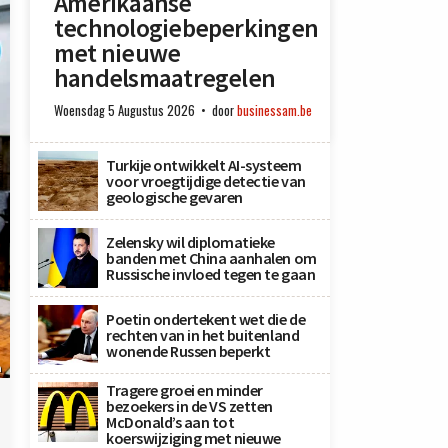
Amerikaanse
technologiebeperkingen
met nieuwe
handelsmaatregelen
Woensdag 5 Augustus 2026
door
businessam.be
Turkije ontwikkelt AI-systeem
voor vroegtijdige detectie van
geologische gevaren
Zelensky wil diplomatieke
banden met China aanhalen om
Russische invloed tegen te gaan
Poetin ondertekent wet die de
rechten van in het buitenland
wonende Russen beperkt
n
Tragere groei en minder
bezoekers in de VS zetten
McDonald’s aan tot
koerswijziging met nieuwe