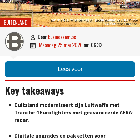
Tranche 4 Eurofighter – Bron: picture alliance / NurPhoto
BUITENLAND
via Content Curation
door
businessam.be

maandag 25 mei 2026
om
06:32

Lees voor
Key takeaways
Duitsland moderniseert zijn Luftwaffe met
Tranche 4 Eurofighters met geavanceerde AESA-
radar.
Digitale upgrades en pakketten voor