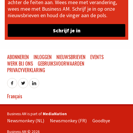
achter de feiten aan. Wees mee met verandering,
wees mee met Business AM. Schrijf je in op onze
nieuwsbrieven en houd de vinger aan de pols.
Schrijf je in
ABONNEREN
INLOGGEN
NIEUWSBRIEVEN
EVENTS
WERK BIJ ONS
GEBRUIKSVOORWAARDEN
PRIVACYVERKLARING
Français
Business AM is part of
MediaNation
Newsmonkey (NL)
Newsmonkey (FR)
Goodbye
Business AM © 2026