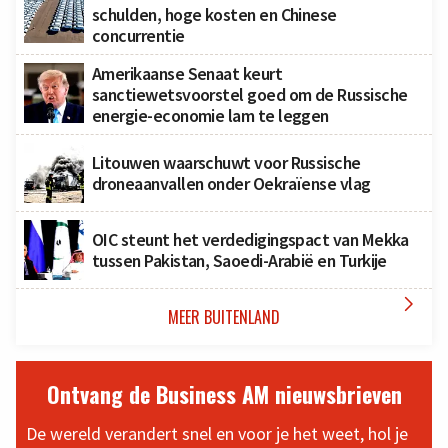
schulden, hoge kosten en Chinese
concurrentie
Amerikaanse Senaat keurt
sanctiewetsvoorstel goed om de Russische
energie-economie lam te leggen
Litouwen waarschuwt voor Russische
droneaanvallen onder Oekraïense vlag
OIC steunt het verdedigingspact van Mekka
tussen Pakistan, Saoedi-Arabië en Turkije

MEER BUITENLAND
Ontvang de Business AM nieuwsbrieven
De wereld verandert snel en voor je het weet, hol je