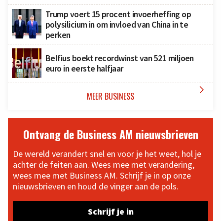
Trump voert 15 procent invoerheffing op
polysilicium in om invloed van China in te
perken
Belfius boekt recordwinst van 521 miljoen
euro in eerste halfjaar

MEER BUSINESS
Ontvang de Business AM nieuwsbrieven
De wereld verandert snel en voor je het weet, hol je
achter de feiten aan. Wees mee met verandering,
wees mee met Business AM. Schrijf je in op onze
nieuwsbrieven en houd de vinger aan de pols.
Schrijf je in