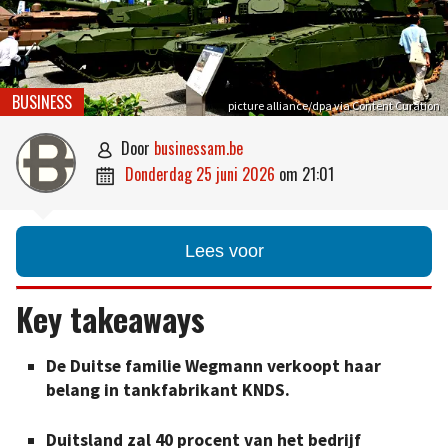
BUSINESS
picture alliance/dpa via Content Curation
door
businessam.be

donderdag 25 juni 2026
om
21:01

Lees voor
Key takeaways
De Duitse familie Wegmann verkoopt haar
belang in tankfabrikant KNDS.
Duitsland zal 40 procent van het bedrijf