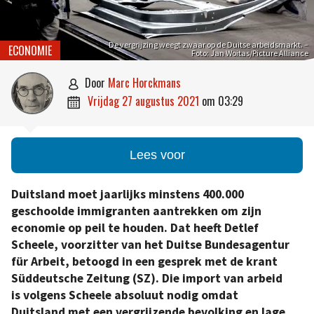
De vergrijzing weegt zwaar op de Duitse arbeidsmarkt. –
ECONOMIE
Foto: Jan Woitas/Picture Alliance
door
Marc Horckmans

vrijdag 27 augustus 2021
om
03:29

Lees voor
Duitsland moet jaarlijks minstens 400.000
geschoolde immigranten aantrekken om zijn
economie op peil te houden. Dat heeft Detlef
Scheele, voorzitter van het Duitse Bundesagentur
für Arbeit, betoogd in een gesprek met de krant
Süddeutsche Zeitung (SZ). Die import van arbeid
is volgens Scheele absoluut nodig omdat
Duitsland met een vergrijzende bevolking en lage