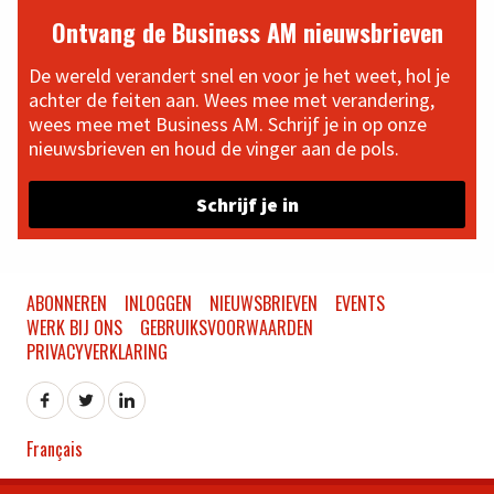
Ontvang de Business AM nieuwsbrieven
De wereld verandert snel en voor je het weet, hol je
achter de feiten aan. Wees mee met verandering,
wees mee met Business AM. Schrijf je in op onze
nieuwsbrieven en houd de vinger aan de pols.
Schrijf je in
ABONNEREN
INLOGGEN
NIEUWSBRIEVEN
EVENTS
WERK BIJ ONS
GEBRUIKSVOORWAARDEN
PRIVACYVERKLARING
Français