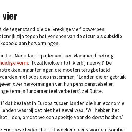
 vier
 de tegenstand die de ‘vrekkige vier’ opwerpen:
nrijk zijn tegen het verlenen van de steun als subsidie
ekoppeld aan hervormingen.
g in het Nederlands parlement een vlammend betoog
 huidige vorm
: ‘Ik zal knokken tot ik erbij neerval’. De
erstrekken, maar leningen die moeten terugbetaald
rwaarden met subsidies instemmen. ‘Landen die er gebruik
geven over hervormingen van hun pensioenstelsel en
nge termijn fundamenteel verbetert’, zei Rutte.
t’ dat bestaat in Europa tussen landen die hun economie
 landen waarbij dat niet het geval was. ‘Wij hebben het
n het lijden, omdat we een appeltje voor de dorst hebben.’
de Europese leiders het dit weekend eens worden ‘somber