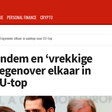
IE
PERSONAL FINANCE
CRYPTO
t tegenover elkaar in aanloop naar EU-top
andem en ‘vrekkige
 tegenover elkaar in
EU-top