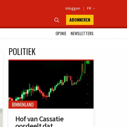
Inloggen
|
FR

ABONNEREN

OPINIE
NEWSLETTERS
POLITIEK
BINNENLAND
Hof van Cassatie
oordeelt dat