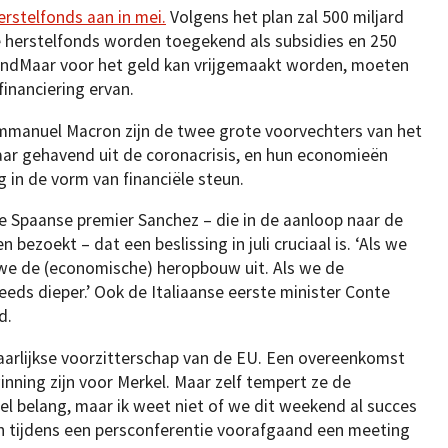
rstelfonds aan in mei.
Volgens het plan zal 500 miljard
e herstelfonds worden toegekend als subsidies en 250
 vindMaar voor het geld kan vrijgemaakt worden, moeten
financiering ervan.
mmanuel Macron zijn de twee grote voorvechters van het
aar gehavend uit de coronacrisis, en hun economieën
 in de vorm van financiële steun.
e Spaanse premier Sanchez – die in de aanloop naar de
ezoekt – dat een beslissing in juli cruciaal is. ‘Als we
n we de (economische) heropbouw uit. Als we de
eeds dieper.’ Ook de Italiaanse eerste minister Conte
ed.
aarlijkse voorzitterschap van de EU. Een overeenkomst
ning zijn voor Merkel. Maar zelf tempert ze de
el belang, maar ik weet niet of we dit weekend al succes
en tijdens een persconferentie voorafgaand een meeting