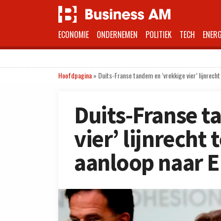
ECONOMIE
ONDERNEMEN
POLITIEK
TECH
ENERG
Hoofdpagina
»
Duits-Franse tandem en ‘vrekkige vier’ lijnrech
Duits-Franse t
vier’ lijnrecht
aanloop naar 