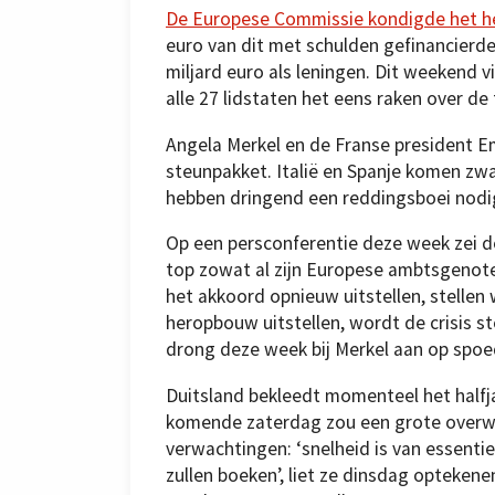
De Europese Commissie kondigde het he
euro van dit met schulden gefinancierd
miljard euro als leningen. Dit weekend
alle 27 lidstaten het eens raken over de 
Angela Merkel en de Franse president E
steunpakket. Italië en Spanje komen zw
hebben dringend een reddingsboei nodig
Op een persconferentie deze week zei d
top zowat al zijn Europese ambtsgenoten b
het akkoord opnieuw uitstellen, stelle
heropbouw uitstellen, wordt de crisis st
drong deze week bij Merkel aan op spo
Duitsland bekleedt momenteel het halfj
komende zaterdag zou een grote overwin
verwachtingen: ‘snelheid is van essentie
zullen boeken’, liet ze dinsdag opteken