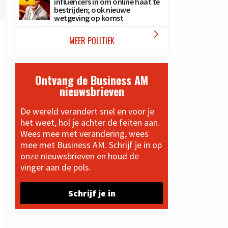
influencers in om online haat te
bestrijden; ook nieuwe
wetgeving op komst

MEER POLITIEK
Ontvang de Business AM
nieuwsbrieven
De wereld verandert snel en voor je
het weet, hol je achter de feiten aan.
Wees mee met verandering, wees
mee met Business AM. Schrijf je in op
onze nieuwsbrieven en houd de
vinger aan de pols.
Schrijf je in