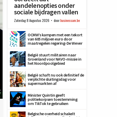
aandelenopties onder
sociale bijdragen vallen
Zaterdag 8 Augustus 2026
door
businessam.be
OCMW’s kampen met een tekort
van 605 miljoen euro door
maatregelen regering-De Wever
België stuurt militairen naar
Groenland voor NAVO-missie in
het Noordpoolgebied
België schaft nu ook definitief de
verplichte sluitingsdag voor
supermarkten af
s
R
Minister Quintin geeft
L
politiekorpsen toestemming
om TikTok te gebruiken
Belgische overheid schakelt