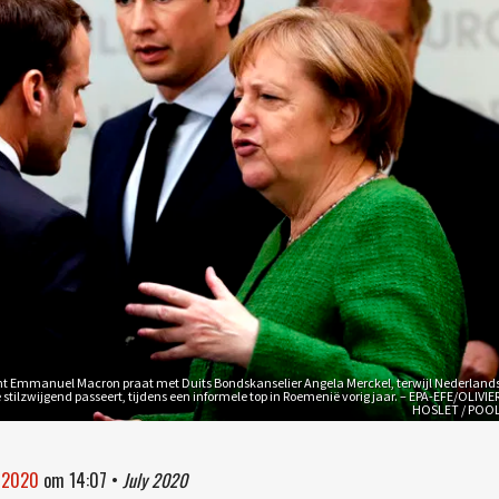
nt Emmanuel Macron praat met Duits Bondskanselier Angela Merckel, terwijl Nederland
 stilzwijgend passeert, tijdens een informele top in Roemenië vorig jaar. – EPA-EFE/OLIVIE
HOSLET / POO
i 2020
om
14:07
•
July 2020