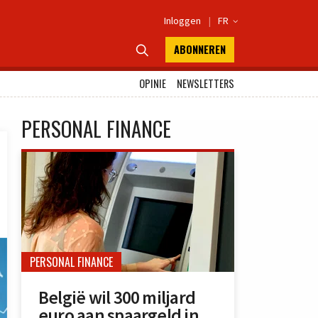
Inloggen
|
FR

ABONNEREN

OPINIE
NEWSLETTERS
PERSONAL FINANCE
PERSONAL FINANCE
België wil 300 miljard
euro aan spaargeld in