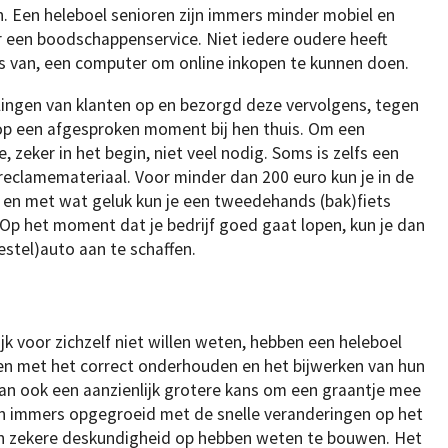
. Een heleboel senioren zijn immers minder mobiel en
r een boodschappenservice. Niet iedere oudere heeft
is van, een computer om online inkopen te kunnen doen.
ingen van klanten op en bezorgd deze vervolgens, tegen
op een afgesproken moment bij hen thuis. Om een
 zeker in het begin, niet veel nodig. Soms is zelfs een
reclamemateriaal. Voor minder dan 200 euro kun je in de
en en met wat geluk kun je een tweedehands (bak)fiets
Op het moment dat je bedrijf goed gaat lopen, kun je dan
estel)auto aan te schaffen.
k voor zichzelf niet willen weten, hebben een heleboel
en met het correct onderhouden en het bijwerken van hun
n ook een aanzienlijk grotere kans om een graantje mee
ijn immers opgegroeid met de snelle veranderingen op het
n zekere deskundigheid op hebben weten te bouwen. Het