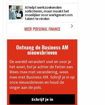
AI helpt werkzoekenden
solliciteren, maar maakt het
moeilijker voor werkgevers om
talent te vinden

MEER PERSONAL FINANCE
Ontvang de Business AM
nieuwsbrieven
De wereld verandert snel en voor je
het weet, hol je achter de feiten aan.
Wees mee met verandering, wees
mee met Business AM. Schrijf je in op
onze nieuwsbrieven en houd de
vinger aan de pols.
Schrijf je in