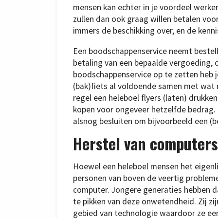
mensen kan echter in je voordeel werken
zullen dan ook graag willen betalen voo
immers de beschikking over, en de kenn
Een boodschappenservice neemt bestell
betaling van een bepaalde vergoeding, 
boodschappenservice op te zetten heb je,
(bak)fiets al voldoende samen met wat 
regel een heleboel flyers (laten) drukk
kopen voor ongeveer hetzelfde bedrag. 
alsnog besluiten om bijvoorbeeld een (b
Herstel van computers
Hoewel een heleboel mensen het eigenlij
personen van boven de veertig problem
computer. Jongere generaties hebben da
te pikken van deze onwetendheid. Zij z
gebied van technologie waardoor ze ee