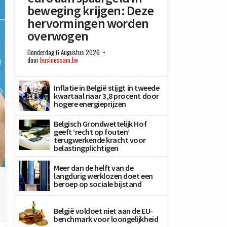
beweging krijgen: Deze
hervormingen worden
overwogen
Donderdag 6 Augustus 2026
door
businessam.be
Inflatie in België stijgt in tweede
kwartaal naar 3,8 procent door
hogere energieprijzen
Belgisch Grondwettelijk Hof
geeft ‘recht op fouten’
terugwerkende kracht voor
belastingplichtigen
Meer dan de helft van de
langdurig werklozen doet een
beroep op sociale bijstand
België voldoet niet aan de EU-
benchmark voor loongelijkheid