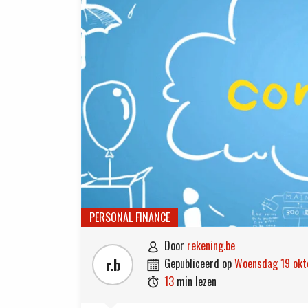
PERSONAL FINANCE
door
rekening.be

r.b
gepubliceerd op
woensdag 19 ok

13
min lezen
