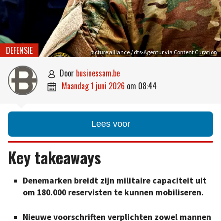
DEFENSIE
picture alliance / dts-Agentur via Content Curation
door
businessam.be

maandag 1 juni 2026
om
08:44

Lees voor
Key takeaways
Denemarken breidt zijn militaire capaciteit uit
om 180.000 reservisten te kunnen mobiliseren.
Nieuwe voorschriften verplichten zowel mannen