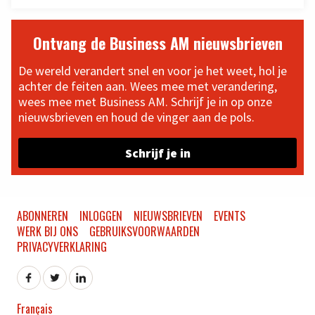
Ontvang de Business AM nieuwsbrieven
De wereld verandert snel en voor je het weet, hol je
achter de feiten aan. Wees mee met verandering,
wees mee met Business AM. Schrijf je in op onze
nieuwsbrieven en houd de vinger aan de pols.
Schrijf je in
ABONNEREN
INLOGGEN
NIEUWSBRIEVEN
EVENTS
WERK BIJ ONS
GEBRUIKSVOORWAARDEN
PRIVACYVERKLARING
Français