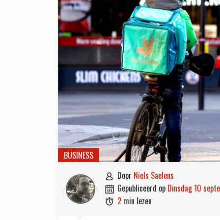
BUSINESS
door
Niels Saelens

gepubliceerd op
dinsdag 10 sep

2
min lezen
