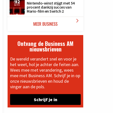
Nintendo-winst stijgt met 54
procent dankzij succes van
Mario-film en Switch 2

MEER BUSINESS
Ontvang de Business AM
nieuwsbrieven
De wereld verandert snel en voor je
het weet, hol je achter de feiten aan.
Wees mee met verandering, wees
mee met Business AM. Schrijf je in op
onze nieuwsbrieven en houd de
vinger aan de pols.
Schrijf je in