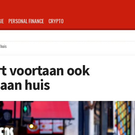
IE
PERSONAL FINANCE
CRYPTO
 huis
rt voortaan ook
aan huis