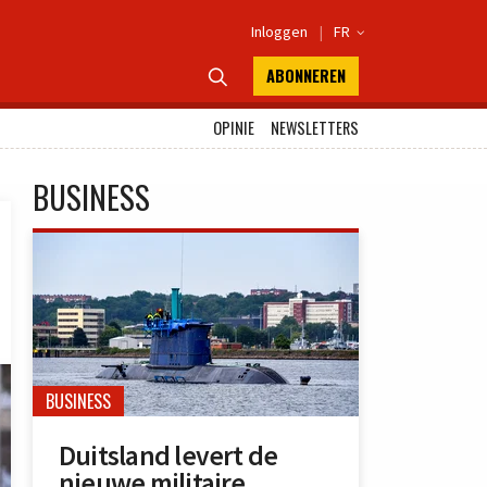
Inloggen
|
FR

ABONNEREN

OPINIE
NEWSLETTERS
BUSINESS
BUSINESS
Duitsland levert de
nieuwe militaire