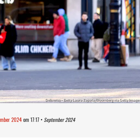
Deliveroo – Betty Laura Zapata/Bloomberg via Getty Image
tember 2024
om
17:17
•
September 2024