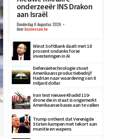
onderzeeër INS Drakon
aan Israël
Donderdag 6 Augustus 2026
door
businessam.be
Winst SoftBank daalt met 18
procent ondanks forse
investeringen in AI
Defensietechnologie stuwt
Amerikaans productiebedrijf
Hadrian naar waardering van 8
miljard dollar
Iran test nieuwe Khadid 110-
drone die in staat is ongemerkt
s
Amerikaanse bases aan te vallen
Trump ontkent dat Verenigde
Staten kampen met tekort aan
munitie en wapens