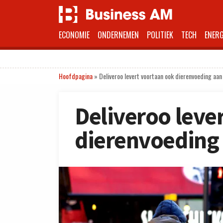
ECONOMIE
ONDERNEMEN
POLITIEK
TECH
ENERG
Hoofdpagina
»
Deliveroo levert voortaan ook dierenvoeding aan
Deliveroo leve
dierenvoeding 