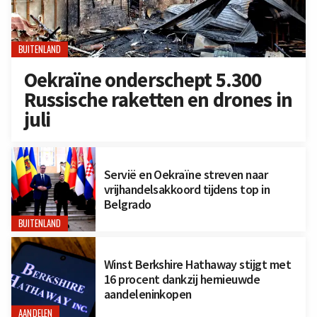
BUITENLAND
Oekraïne onderschept 5.300
Russische raketten en drones in
juli
Servië en Oekraïne streven naar
vrijhandelsakkoord tijdens top in
Belgrado
BUITENLAND
Winst Berkshire Hathaway stijgt met
16 procent dankzij hernieuwde
aandeleninkopen
AANDELEN