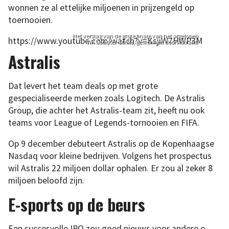
wonnen ze al ettelijke miljoenen in prijzengeld op
toernooien.
Het verslag van de grote finale van het afgelopen
https://www.youtube.com/watch?v=KsjiW7HWP3M
WK Counter-Strike, gewonnen door Astralis.
Astralis
Dat levert het team deals op met grote
gespecialiseerde merken zoals Logitech. De Astralis
Group, die achter het Astralis-team zit, heeft nu ook
teams voor League of Legends-tornooien en FIFA.
Op 9 december debuteert Astralis op de Kopenhaagse
Nasdaq voor kleine bedrijven. Volgens het prospectus
wil Astralis 22 miljoen dollar ophalen. Er zou al zeker 8
miljoen beloofd zijn.
E-sports op de beurs
Een succesvolle IPO zou goed nieuws voor andere e-