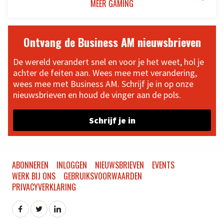
MEER GAMING
Ontvang de Business AM nieuwsbrieven
De wereld verandert snel en voor je het weet, hol je
achter de feiten aan. Wees mee met verandering,
wees mee met Business AM. Schrijf je in op onze
nieuwsbrieven en houd de vinger aan de pols.
Schrijf je in
ABONNEREN
INLOGGEN
NIEUWSBRIEVEN
EVENTS
WERK BIJ ONS
GEBRUIKSVOORWAARDEN
PRIVACYVERKLARING