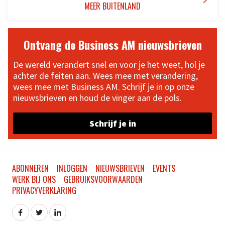
MEER BUITENLAND
Ontvang de Business AM nieuwsbrieven
De wereld verandert snel en voor je het weet, hol je
achter de feiten aan. Wees mee met verandering,
wees mee met Business AM. Schrijf je in op onze
nieuwsbrieven en houd de vinger aan de pols.
Schrijf je in
ABONNEREN
INLOGGEN
NIEUWSBRIEVEN
EVENTS
WERK BIJ ONS
GEBRUIKSVOORWAARDEN
PRIVACYVERKLARING