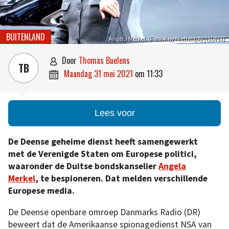
BUITENLAND
Angela Merkel: (Foto: Kay Nietfeld/AP/ISOPIX)
door
Thomas Buelens

TB
maandag 31 mei 2021
om
11:33

Lees voor
De Deense geheime dienst heeft samengewerkt
met de Verenigde Staten om Europese politici,
waaronder de Duitse bondskanselier
Angela
Merkel
, te bespioneren. Dat melden verschillende
Europese media.
De Deense openbare omroep Danmarks Radio (DR)
beweert dat de Amerikaanse spionagedienst NSA van