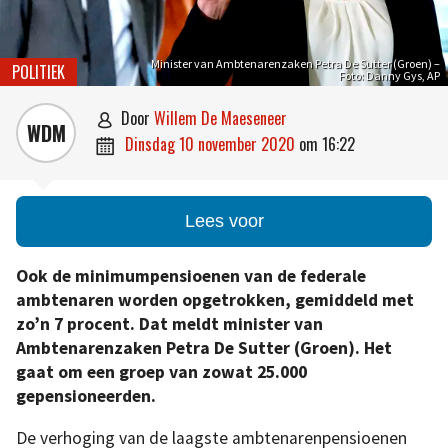
Minister van Ambtenarenzaken Petra De Sutter (Groen) –
POLITIEK
Foto: Danny Gys, AP
door
Willem De Maeseneer

WDM
dinsdag 10 november 2020
om
16:22

Lees voor
Ook de minimumpensioenen van de federale
ambtenaren worden opgetrokken, gemiddeld met
zo’n 7 procent. Dat meldt minister van
Ambtenarenzaken Petra De Sutter (Groen). Het
gaat om een groep van zowat 25.000
gepensioneerden.
De verhoging van de laagste ambtenarenpensioenen