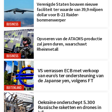
Verenigde Staten bouwen nieuwe
faciliteit ter waarde van 39,9 miljoen
dollar voor B-21 Raider-
bommenwerper
BUSINESS
Opvoeren van de ATACMS-productie
zal jaren duren, waarschuwt
Rheinmetall
BUSINESS
VS verrassen ECB met verkoop
van euro’s ter ondersteuning van
de Japanse yen, volgens FT
BUITENLAND
Oekraïne onderschept 5.300
Russische raketten en drones in