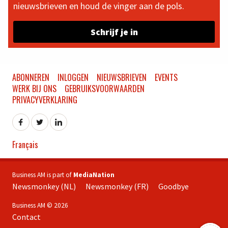
nieuwsbrieven en houd de vinger aan de pols.
Schrijf je in
ABONNEREN
INLOGGEN
NIEUWSBRIEVEN
EVENTS
WERK BIJ ONS
GEBRUIKSVOORWAARDEN
PRIVACYVERKLARING
Français
Business AM is part of
MediaNation
Newsmonkey (NL)
Newsmonkey (FR)
Goodbye
Business AM © 2026
Contact