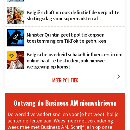
België schaft nu ook definitief de verplichte
sluitingsdag voor supermarkten af
Minister Quintin geeft politiekorpsen
toestemming om TikTok te gebruiken
Belgische overheid schakelt influencers in om
online haat te bestrijden; ook nieuwe
wetgeving op komst

MEER POLITIEK
Ontvang de Business AM nieuwsbrieven
De wereld verandert snel en voor je het weet, hol je
achter de feiten aan. Wees mee met verandering,
wees mee met Business AM. Schrijf je in op onze