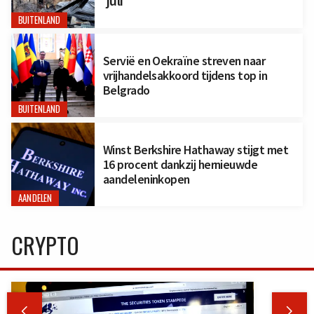
juli
BUITENLAND
Servië en Oekraïne streven naar
vrijhandelsakkoord tijdens top in
Belgrado
BUITENLAND
Winst Berkshire Hathaway stijgt met
16 procent dankzij hernieuwde
aandeleninkopen
AANDELEN
CRYPTO

