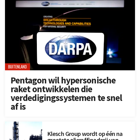
BUITENLAND
Pentagon wil hypersonische
raket ontwikkelen die
verdedigingssystemen te snel
af is
Klesch Group wordt op één na