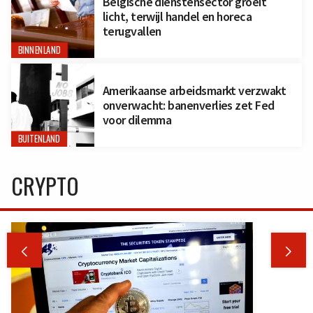
Belgische dienstensector groeit
licht, terwijl handel en horeca
terugvallen
BINNENLAND
Amerikaanse arbeidsmarkt verzwakt
onverwacht: banenverlies zet Fed
voor dilemma
BUITENLAND
CRYPTO

