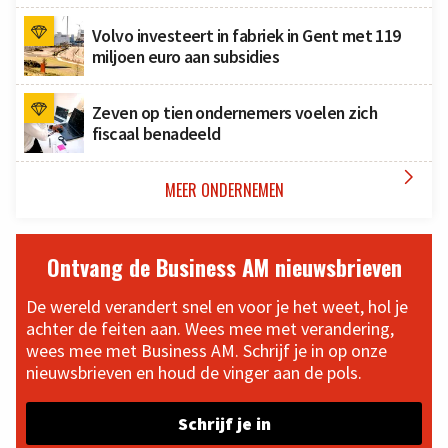
Volvo investeert in fabriek in Gent met 119
miljoen euro aan subsidies
Zeven op tien ondernemers voelen zich
fiscaal benadeeld

MEER ONDERNEMEN
Ontvang de Business AM nieuwsbrieven
De wereld verandert snel en voor je het weet, hol je
achter de feiten aan. Wees mee met verandering,
wees mee met Business AM. Schrijf je in op onze
nieuwsbrieven en houd de vinger aan de pols.
Schrijf je in