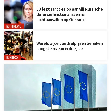
EU legt sancties op aan vijf Russische
defensiefunctionarissen na
luchtaanvallen op Oekraïne
BUITENLAND
Wereldwijde voedselprijzen bereiken
hoogste niveau in drie jaar
BUSINESS