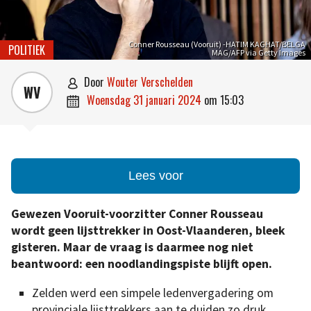
Conner Rousseau (Vooruit) -HATIM KAGHAT/BELGA
POLITIEK
MAG/AFP via Getty Images
door
Wouter Verschelden

WV
woensdag 31 januari 2024
om
15:03

Lees voor
Gewezen Vooruit-voorzitter Conner Rousseau
wordt geen lijsttrekker in Oost-Vlaanderen, bleek
gisteren. Maar de vraag is daarmee nog niet
beantwoord: een noodlandingspiste blijft open.
Zelden werd een simpele ledenvergadering om
provinciale lijsttrekkers aan te duiden zo druk