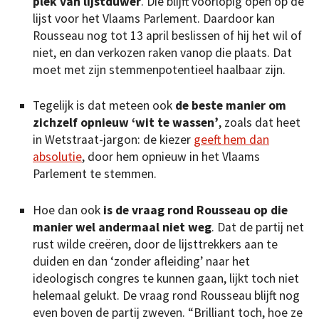
plek van lijstduwer
. Die blijft voorlopig open op de
lijst voor het Vlaams Parlement. Daardoor kan
Rousseau nog tot 13 april beslissen of hij het wil of
niet, en dan verkozen raken vanop die plaats. Dat
moet met zijn stemmenpotentieel haalbaar zijn.
Tegelijk is dat meteen ook
de beste manier om
zichzelf opnieuw ‘wit te wassen’
, zoals dat heet
in Wetstraat-jargon: de kiezer
geeft hem dan
absolutie
, door hem opnieuw in het Vlaams
Parlement te stemmen.
Hoe dan ook
is de vraag rond Rousseau op die
manier wel andermaal niet weg
. Dat de partij net
rust wilde creëren, door de lijsttrekkers aan te
duiden en dan ‘zonder afleiding’ naar het
ideologisch congres te kunnen gaan, lijkt toch niet
helemaal gelukt. De vraag rond Rousseau blijft nog
even boven de partij zweven. “Brilliant toch, hoe ze