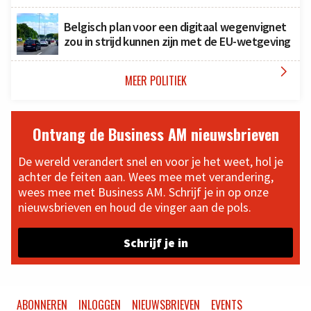
Belgisch plan voor een digitaal wegenvignet
zou in strijd kunnen zijn met de EU-wetgeving

MEER POLITIEK
Ontvang de Business AM nieuwsbrieven
De wereld verandert snel en voor je het weet, hol je
achter de feiten aan. Wees mee met verandering,
wees mee met Business AM. Schrijf je in op onze
nieuwsbrieven en houd de vinger aan de pols.
Schrijf je in
ABONNEREN
INLOGGEN
NIEUWSBRIEVEN
EVENTS