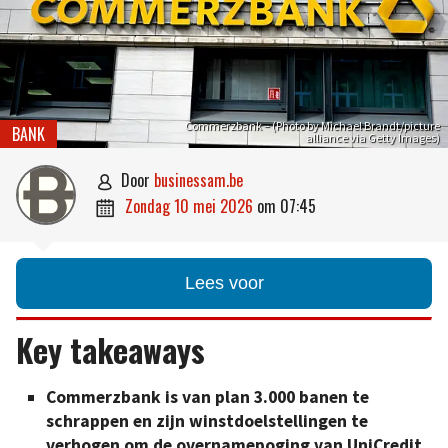
Commerzbank – (Photo by Michael Brandt/picture
BANK
alliance via Getty Images)
door
businessam.be

zondag 10 mei 2026
om
07:45

Lees voor
Key takeaways
Commerzbank is van plan 3.000 banen te
schrappen en zijn winstdoelstellingen te
verhogen om de overnamepoging van UniCredit