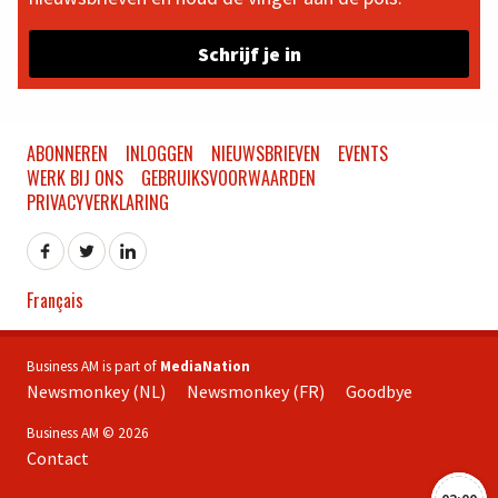
Schrijf je in
ABONNEREN
INLOGGEN
NIEUWSBRIEVEN
EVENTS
WERK BIJ ONS
GEBRUIKSVOORWAARDEN
PRIVACYVERKLARING
Français
Business AM is part of
MediaNation
Newsmonkey (NL)
Newsmonkey (FR)
Goodbye
Business AM © 2026
Contact