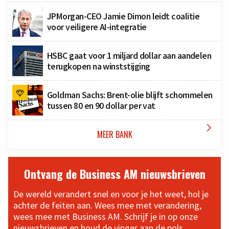
JPMorgan-CEO Jamie Dimon leidt coalitie
voor veiligere AI-integratie
HSBC gaat voor 1 miljard dollar aan aandelen
terugkopen na winststijging
Goldman Sachs: Brent-olie blijft schommelen
tussen 80 en 90 dollar per vat

MEER BANK
Ontvang de Business AM nieuwsbrieven
De wereld verandert snel en voor je het weet, hol je
achter de feiten aan. Wees mee met verandering,
wees mee met Business AM. Schrijf je in op onze
nieuwsbrieven en houd de vinger aan de pols.