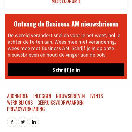
MEER ECONOMIE
Ontvang de Business AM nieuwsbrieven
De wereld verandert snel en voor je het weet, hol je
achter de feiten aan. Wees mee met verandering,
wees mee met Business AM. Schrijf je in op onze
nieuwsbrieven en houd de vinger aan de pols.
Schrijf je in
ABONNEREN
INLOGGEN
NIEUWSBRIEVEN
EVENTS
WERK BIJ ONS
GEBRUIKSVOORWAARDEN
PRIVACYVERKLARING