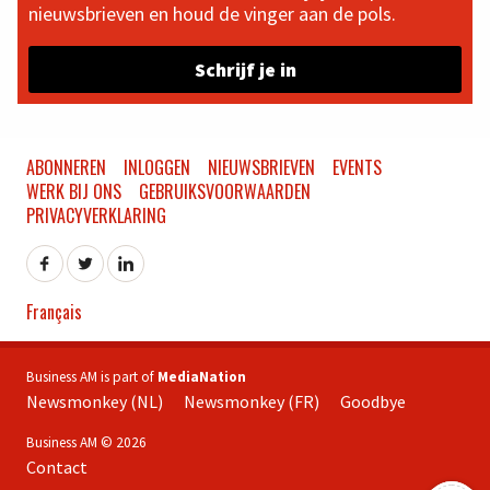
nieuwsbrieven en houd de vinger aan de pols.
Schrijf je in
ABONNEREN
INLOGGEN
NIEUWSBRIEVEN
EVENTS
WERK BIJ ONS
GEBRUIKSVOORWAARDEN
PRIVACYVERKLARING
Français
Business AM is part of
MediaNation
Newsmonkey (NL)
Newsmonkey (FR)
Goodbye
Business AM © 2026
Contact