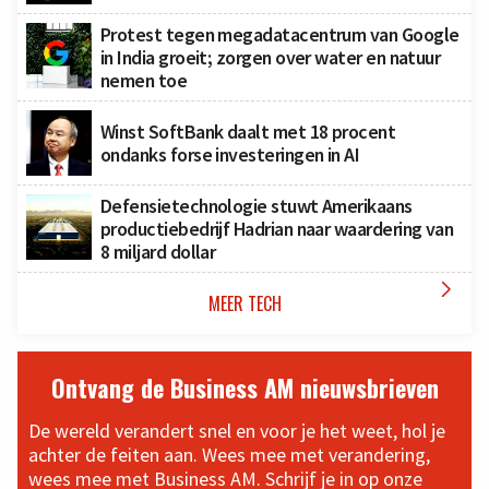
Protest tegen megadatacentrum van Google
in India groeit; zorgen over water en natuur
nemen toe
Winst SoftBank daalt met 18 procent
ondanks forse investeringen in AI
Defensietechnologie stuwt Amerikaans
productiebedrijf Hadrian naar waardering van
8 miljard dollar

MEER TECH
Ontvang de Business AM nieuwsbrieven
De wereld verandert snel en voor je het weet, hol je
achter de feiten aan. Wees mee met verandering,
wees mee met Business AM. Schrijf je in op onze